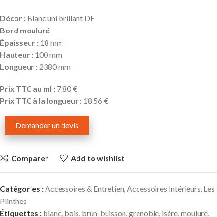
Décor :
Blanc uni brillant DF
Bord
mouluré
Épaisseur :
18 mm
Hauteur :
100 mm
Longueur :
2380 mm
Prix TTC au ml :
7.80 €
Prix TTC à la longueur :
18.56 €
Demander un devis
Comparer
Add to wishlist
Catégories :
Accessoires & Entretien
,
Accessoires Intérieurs
,
Les
Plinthes
Étiquettes :
blanc
,
bois
,
brun-buisson
,
grenoble
,
isère
,
moulure
,