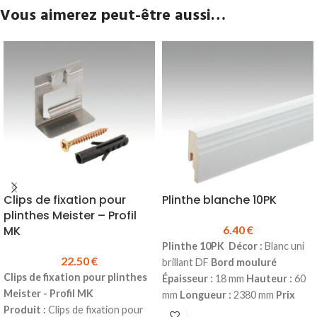
Vous aimerez peut-être aussi…
Clips de fixation pour
Plinthe blanche 10PK
plinthes Meister – Profil
MK
6.40
€
Plinthe 10PK
Décor :
Blanc uni
22.50
€
brillant DF
Bord
mouluré
Clips de fixation pour plinthes
Épaisseur :
18 mm
Hauteur :
60
Meister - Profil MK
mm
Longueur :
2380 mm
Prix
Produit :
Clips de fixation pour
TTC au ml :
6.40 €
Prix TTC à la