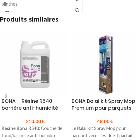
plinthes.
longueur :
15.23 €
Compatibilité :
profils 14MK,
Produits similaires
15MK et 16MK.
Conditionnement :
boîte de 50
clips.
Accessoires inclus :
vis et
chevilles.
Rendement :
environ 20 mètres
linéaires.
Prix TTC à la boite :
22.50 €
BONA – Résine R540
BONA Balai kit Spray Mop
barrière anti-humidité
Premium pour parquets
210.00
€
48.00
€
Résine Bona R540:
Couche de
Le Balai Kit Spray Mop pour
fond/barrière anti-humidité
parquet vernis est le kit parfait