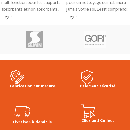
multifonction pour les supports
pour un nettoyage qui n’abîmera
absorbants et non absorbants.
jamais votre sol. Le kit comprend :
Rendement :
env. 100-150 g/m²
Un balai
comme primaire, env. 250-350
Un pad de nettoyage lavable
g/m² comme écran d’humidité
Un vaporisateur de nettoyant
Anti-humidité
pour parquets
Bonne pénétration
Produit en stock
Conditionnement :
Bidon de
Prix TTC à l'unité :
48.00 €
Fiche
6kg
Technique Bona - Nettoyant
Produit en stock
pour parquet
Prix TTC au KG :
35.00 €
Prix
TTC au bidon :
210.00 €
Fiche technique et mise en
Fabrication sur mesure
Paiement sécurisé
oeuvre Résine Bona R540
Click and Collect
Livraison à domicile