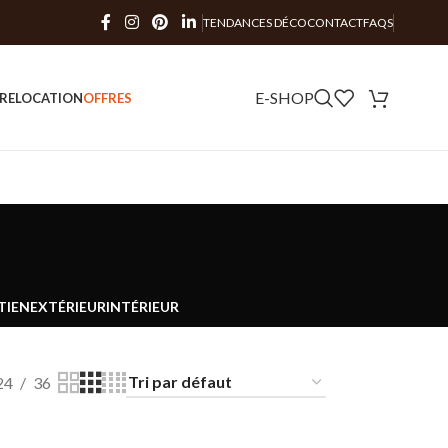
TENDANCES DÉCO
CONTACT
FAQS
E-SHOP
RE
LOCATION
OFFRES
TIEN
EXTÉRIEUR
INTÉRIEUR
24
36