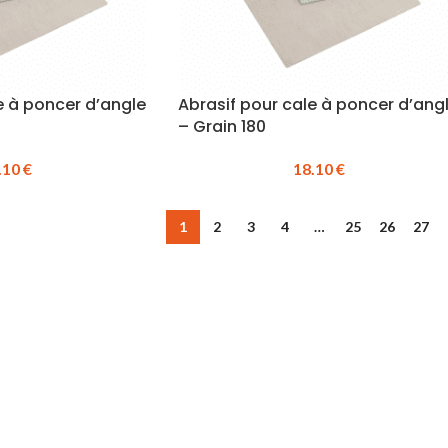
e à poncer d’angle
Abrasif pour cale à poncer d’ang
– Grain 180
.10
€
18.10
€
1
2
3
4
…
25
26
27