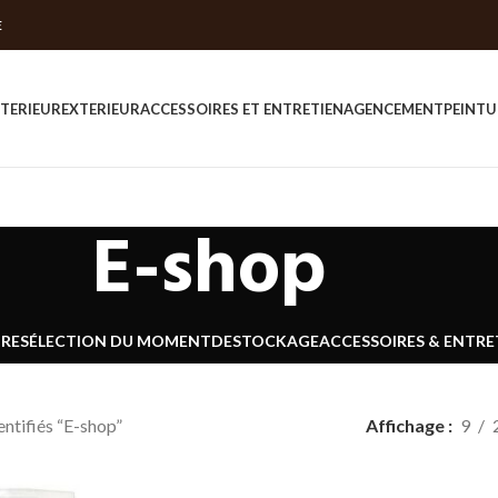
E
NTERIEUR
EXTERIEUR
ACCESSOIRES ET ENTRETIEN
AGENCEMENT
PEINTU
E-shop
URE
SÉLECTION DU MOMENT
DESTOCKAGE
ACCESSOIRES & ENTRE
entifiés “E-shop”
Affichage
9