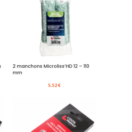
s
2 manchons Microliss’HD 12 – 110
mm
5.52
€