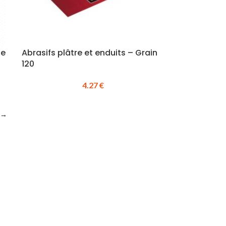
le
Abrasifs plâtre et enduits – Grain
120
4.27
€
→