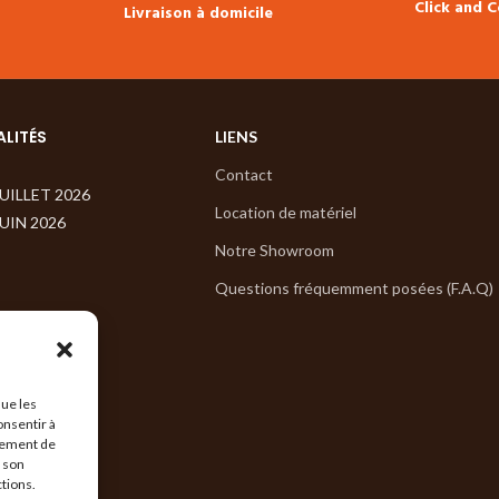
Click and C
Livraison à domicile
ALITÉS
LIENS
Contact
JUILLET 2026
Location de matériel
JUIN 2026
Notre Showroom
Questions fréquemment posées (F.A.Q)
que les
onsentir à
tement de
r son
ctions.