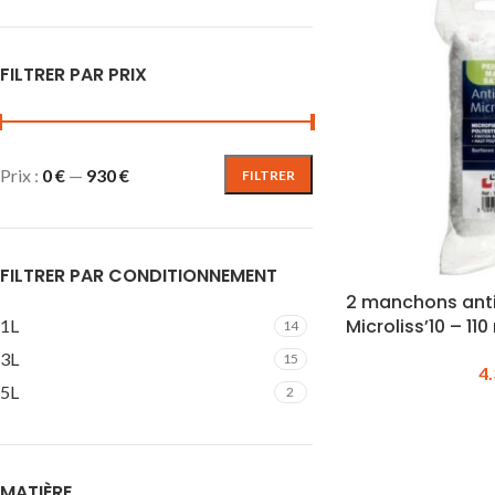
FILTRER PAR PRIX
Prix :
0 €
—
930 €
FILTRER
FILTRER PAR CONDITIONNEMENT
2 manchons ant
Microliss’10 – 11
1L
14
3L
15
4
5L
2
MATIÈRE