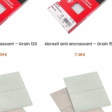
rassant – Grain 120
Abrasif anti encrassant – Grain 1
.39
€
7.38
€