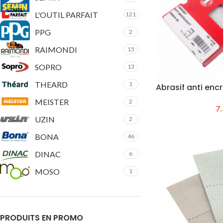
L'OUTIL PARFAIT
121
PPG
2
RAIMONDI
15
SOPRO
13
THEARD
1
Abrasif anti enc
MEISTER
2
7
UZIN
2
BONA
46
DINAC
6
MOSO
1
PRODUITS EN PROMO