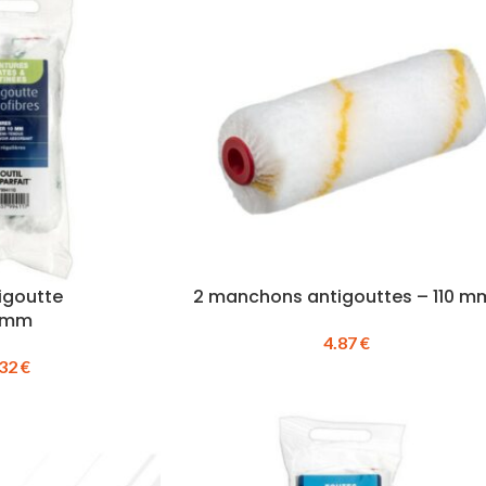
igoutte
2 manchons antigouttes – 110 m
0 mm
4.87
€
.32
€