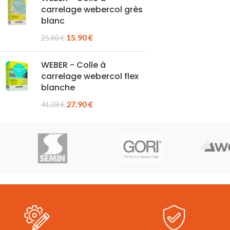
carrelage webercol grès
blanc
15.90
€
25.80
€
WEBER - Colle à
carrelage webercol flex
blanche
27.90
€
41.28
€