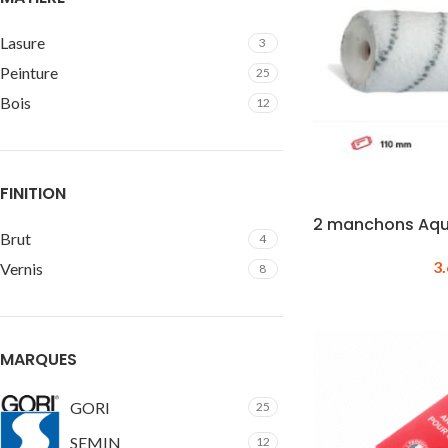
Lasure
3
Peinture
25
Bois
12
FINITION
2 manchons Aqua
Brut
4
3
Vernis
8
MARQUES
GORI
25
SEMIN
12