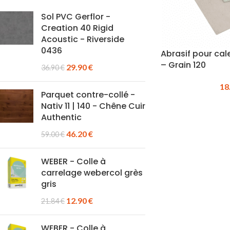
Sol PVC Gerflor -
Creation 40 Rigid
Acoustic - Riverside
0436
Abrasif pour cal
– Grain 120
29.90
€
36.90
€
18
Parquet contre-collé -
Nativ 11 | 140 - Chêne Cuir
Authentic
46.20
€
59.00
€
WEBER - Colle à
carrelage webercol grès
gris
12.90
€
21.84
€
WEBER - Colle à