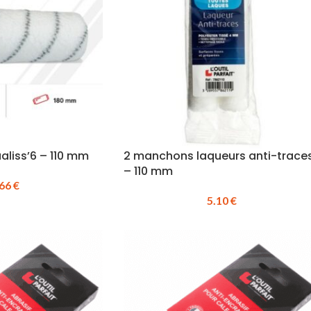
liss’6 – 110 mm
2 manchons laqueurs anti-trace
– 110 mm
.66
€
5.10
€