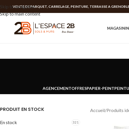
Skip to navigation
VENTE DE PARQUET, CARRELAGE, PEINTURE, TERRASSE A GRENOBL
Skip to main content
MAGASIN
I
AGENCEMENT
OFFRES
PAPIER-PEINT
PEINT
PRODUIT EN STOCK
Accueil
Produits id
En stock
321