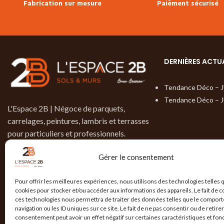
Fabrication sur mesure
Paiement sécurisé
DERNIÈRES ACTU
Tendance Déco – 
Tendance Déco – 
L'Espace 2B | Négoce de parquets,
carrelages, peintures, lambris et terrasses
pour particuliers et professionnels.
9, rue de Brotterode
Gérer le consentement
38950 St- Martin-Le-Vinoux
04 76 19 02 15
Pour offrir les meilleures expériences, nous utilisons des technologies telles 
cookies pour stocker et/ou accéder aux informations des appareils. Le fait de c
contact@lespace-2b.com
ces technologies nous permettra de traiter des données telles que le compor
navigation ou les ID uniques sur ce site. Le fait de ne pas consentir ou de retire
consentement peut avoir un effet négatif sur certaines caractéristiques et fon
DEMANDER UN DEVIS