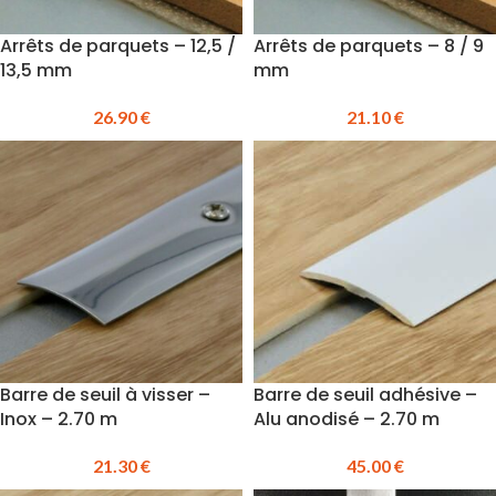
Arrêts de parquets – 12,5 /
Arrêts de parquets – 8 / 9
13,5 mm
mm
26.90
€
21.10
€
Barre de seuil à visser –
Barre de seuil adhésive –
Inox – 2.70 m
Alu anodisé – 2.70 m
21.30
€
45.00
€