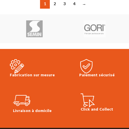
1
2
3
4
→
Fabrication sur mesure
Paiement sécurisé
Click and Collect
Livraison à domicile