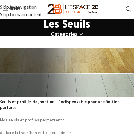
Skip to navigation
MENU
Skip to main content
Les Seuils
Categories
Seuils et profilés de jonction : l’indispensable pour une finition
parfaite
SEUILS
Nos seuils et profilés permettent :
Découvrez notre gamme complète de
seuils
et
profilés de
jonction
chez
L’ESPACE 2B à Saint-Martin-le-Vinoux
, au
de faire la transition entre deux pièces,