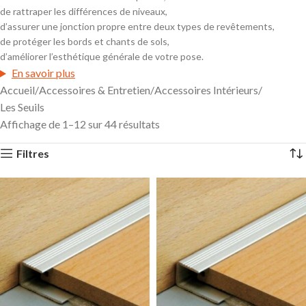
cœur de l’agglomération de
Grenoble (Isère – 38)
.
de rattraper les différences de niveaux,
Nous vous proposons des solutions de finition hautement
d’assurer une jonction propre entre deux types de revêtements,
qualitatives :
seuils aluminium
,
seuils bois artisanaux (brut
de protéger les bords et chants de sols,
ou vernis)
,
seuils de transition
,
seuils de rattrapage
,
d’améliorer l’esthétique générale de votre pose.
champlats
, ainsi que divers
profils de jonction
adaptés à
En savoir plus
tous types de revêtements.
Accueil
Accessoires & Entretien
Accessoires Intérieurs
Les Seuils
Demander un devis
Affichage de 1–12 sur 44 résultats
Filtres