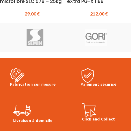
microfibré SLC 578 – 25kg
eXtra PG-X 1188
29.00
€
212.00
€
Fabrication sur mesure
Paiement sécurisé
Click and Collect
Livraison à domicile