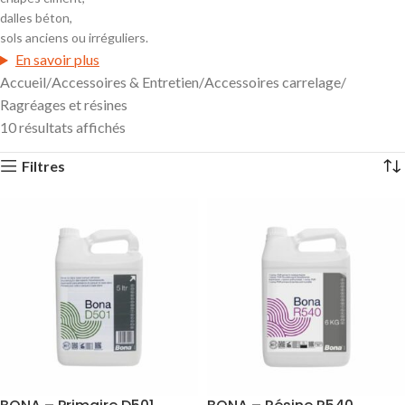
préparation du support est essentielle. Notre gamme
dalles béton,
d’
accessoires ragréages et résines
vous permet de niveler,
sols anciens ou irréguliers.
renforcer et protéger tous types de sols avant l’installation de
En savoir plus
vos carreaux. Que ce soit pour un
sol ancien, irrégulier,
Accueil
Accessoires & Entretien
Accessoires carrelage
humide ou poreux
, nos produits garantissent un résultat
Ragréages et résines
professionnel et durable.
10 résultats affichés
Demander un devis
Filtres