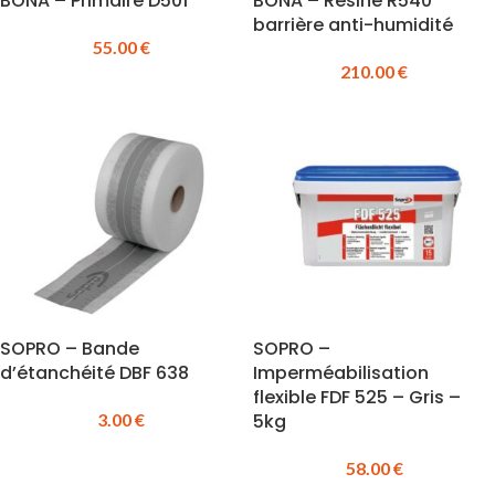
BONA – Primaire D501
BONA – Résine R540
barrière anti-humidité
55.00
€
210.00
€
SOPRO – Bande
SOPRO –
d’étanchéité DBF 638
Imperméabilisation
flexible FDF 525 – Gris –
3.00
€
5kg
58.00
€