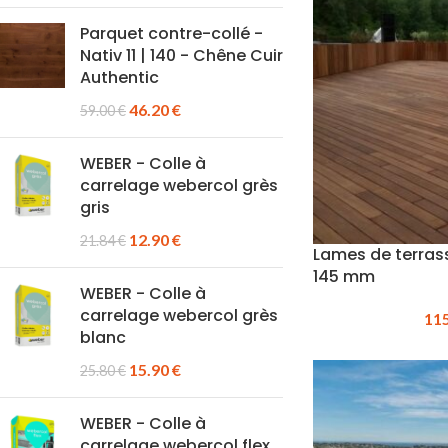
Parquet contre-collé -
Nativ 11 | 140 - Chêne Cuir
Authentic
46.20
€
59.00
€
WEBER - Colle à
carrelage webercol grès
gris
12.90
€
21.84
€
Lames de terrass
145 mm
WEBER - Colle à
carrelage webercol grès
11
blanc
15.90
€
25.80
€
WEBER - Colle à
carrelage webercol flex