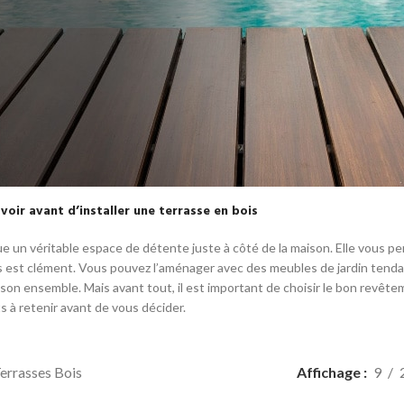
avoir avant d’installer une terrasse en bois
 BOIS
e un véritable espace de détente juste à côté de la maison. Elle vous p
se d’une terrasse bois nécessitent conseils et
s est clément. Vous pouvez l’aménager avec des meubles de jardin tendanc
Nos spécialistes sont disponibles du lundi au
son ensemble. Mais avant tout, il est important de choisir le bon revêtem
s accueillir et vous guider dans vos projets.
nts à retenir avant de vous décider.
 l’Espace 2B à Saint Martin Le Vinoux !
evis
errasses Bois
Affichage
9