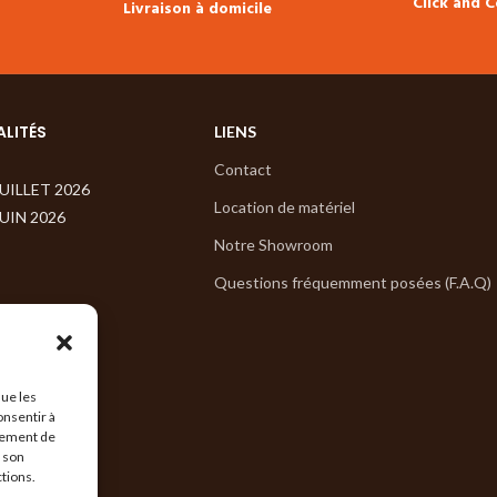
Click and C
Livraison à domicile
ALITÉS
LIENS
Contact
JUILLET 2026
Location de matériel
JUIN 2026
Notre Showroom
Questions fréquemment posées (F.A.Q)
que les
onsentir à
tement de
r son
ctions.