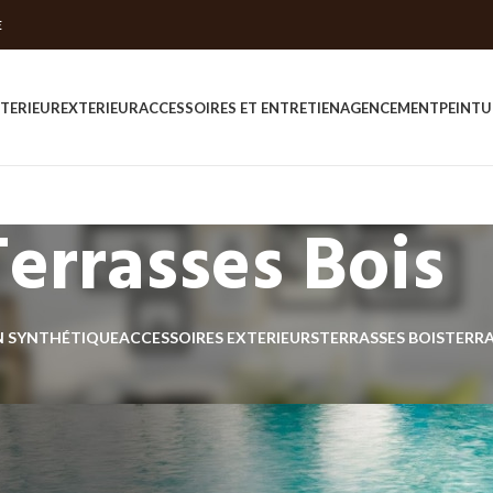
E
NTERIEUR
EXTERIEUR
ACCESSOIRES ET ENTRETIEN
AGENCEMENT
PEINTU
Terrasses Bois
 SYNTHÉTIQUE
ACCESSOIRES EXTERIEURS
TERRASSES BOIS
TERRA