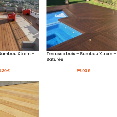
 Bambou Xtrem –
Terrasse bois – Bambou Xtrem –
Saturée
4.30
€
99.00
€