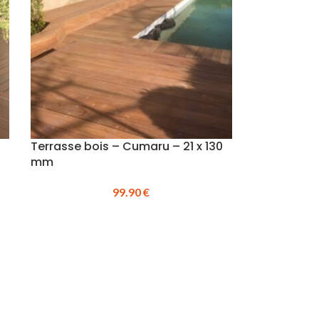
Terrasse bois – Cumaru – 21 x 130
mm
99.90
€