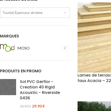
Tout(e) Épaisseur de lame
MARQUES
MOSO
2
PRODUITS EN PROMO
Lames de terrass
faux Acacia – 2
Sol PVC Gerflor -
Creation 40 Rigid
Acoustic - Riverside
0436
29.90
€
36.90
€