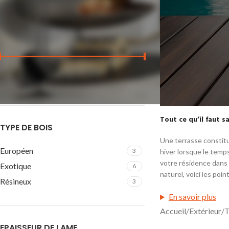
FILTRER PAR PRIX
Prix :
0 €
—
120 €
FILTRER
Tout ce qu’il faut s
TERRASSE
TYPE DE BOIS
Une terrasse constitu
Le choix et la po
Européen
3
hiver lorsque le temp
accompagnement. 
votre résidence dans 
Exotique
6
vendredi pour vou
naturel, voici les poi
Résineux
Rendez-vous chez
3
En savoir plus
Demander un d
Accueil
Extérieur
T
EPAISSEUR DE LAME