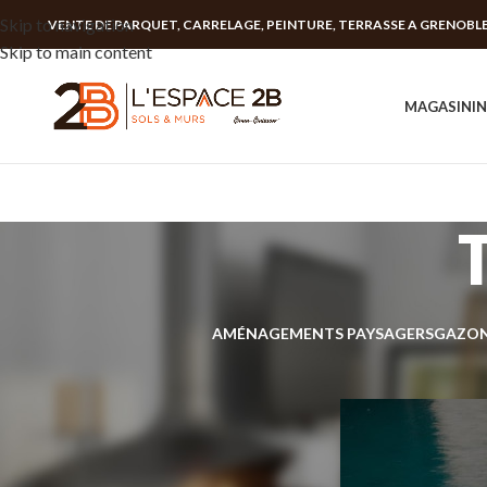
Skip to navigation
VENTE DE PARQUET, CARRELAGE, PEINTURE, TERRASSE A GRENOBL
Skip to main content
MAGASIN
I
AMÉNAGEMENTS PAYSAGERS
GAZON
PRODUIT EN STOCK
En stock
7