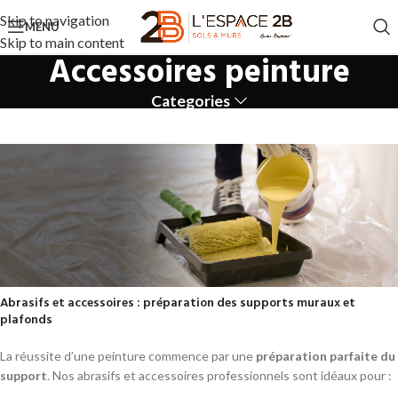
Skip to navigation
MENU
Skip to main content
Accessoires peinture
Categories
Abrasifs et accessoires : préparation des supports muraux et
plafonds
ACCESSOIRES PEINTURES
La réussite d’une peinture commence par une
préparation parfaite du
Vous cherchez les
meilleurs accessoires de peinture pour
support
. Nos abrasifs et accessoires professionnels sont idéaux pour :
peintre en bâtiment
ou pour vos projets DIY ? Notre gamme