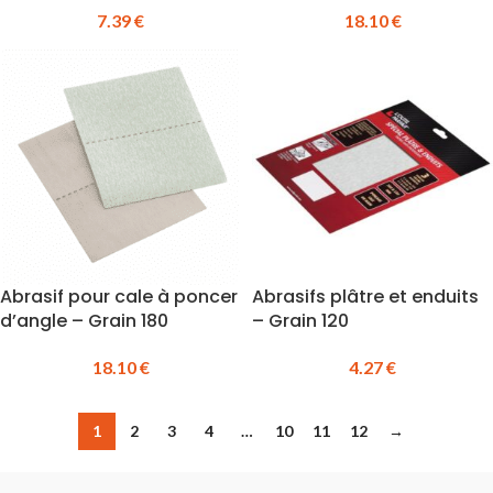
7.39
€
18.10
€
Abrasif pour cale à poncer
Abrasifs plâtre et enduits
d’angle – Grain 180
– Grain 120
18.10
€
4.27
€
1
2
3
4
…
10
11
12
→