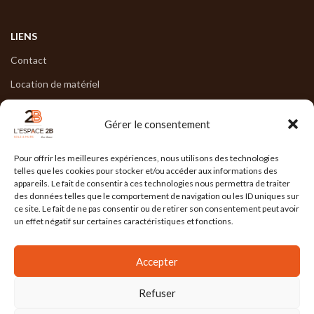
LIENS
Contact
Location de matériel
Notre Showroom
Gérer le consentement
Questions fréquemment posées (F.A.Q)
Pour offrir les meilleures expériences, nous utilisons des technologies
telles que les cookies pour stocker et/ou accéder aux informations des
appareils. Le fait de consentir à ces technologies nous permettra de traiter
des données telles que le comportement de navigation ou les ID uniques sur
NOS HORAIRES
ce site. Le fait de ne pas consentir ou de retirer son consentement peut avoir
un effet négatif sur certaines caractéristiques et fonctions.
Lun : 7h30/17h30
Mar : 7h30/17h30
Accepter
Mer : 7h30/17h30
Refuser
Jeu : 7h30/17h30