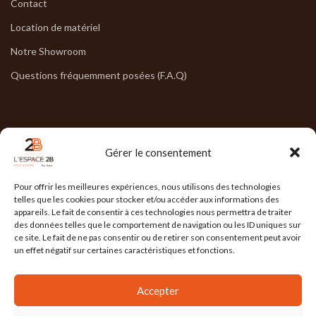
Contact
Location de matériel
Notre Showroom
Questions fréquemment posées (F.A.Q)
NOS HORAIRES
Gérer le consentement
Lun : 7h30/17h30
Pour offrir les meilleures expériences, nous utilisons des technologies
Mar : 7h30/17h30
telles que les cookies pour stocker et/ou accéder aux informations des
appareils. Le fait de consentir à ces technologies nous permettra de traiter
Mer : 7h30/17h30
des données telles que le comportement de navigation ou les ID uniques sur
ce site. Le fait de ne pas consentir ou de retirer son consentement peut avoir
Jeu : 7h30/17h30
un effet négatif sur certaines caractéristiques et fonctions.
Ven : 7h30/17h00
Accepter