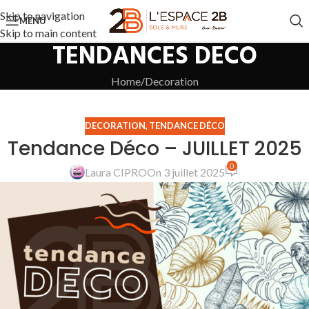
Skip to navigation
MENU
Skip to main content
TENDANCES DECO
Home
Decoration
DECORATION
,
TENDANCE DÉCO
Tendance Déco – JUILLET 2025
0
Laura CIPRO
On 3 juillet 2025