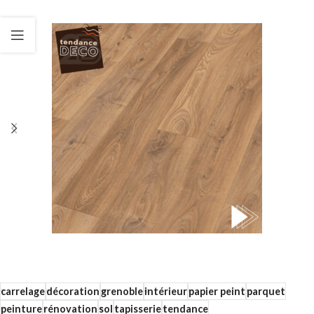
carrelage
décoration
grenoble
intérieur
papier peint
parquet
peinture
rénovation
sol
tapisserie
tendance