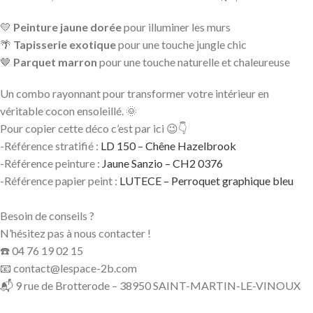
💛
Peinture jaune dorée
pour illuminer les murs
🌴
Tapisserie exotique
pour une touche jungle chic
🤎
Parquet marron
pour une touche naturelle et chaleureuse
Un combo rayonnant pour transformer votre intérieur en
véritable cocon ensoleillé. 🌞
Pour copier cette déco c’est par ici 😉👇
-Référence stratifié :
LD 150 – Chêne Hazelbrook
-Référence peinture :
Jaune Sanzio – CH2 0376
-Référence papier peint :
LUTECE – Perroquet graphique bleu
Besoin de conseils ?
N’hésitez pas à nous contacter !
☎️ 04 76 19 02 15
📧 contact@lespace-2b.com
📬 9 rue de Brotterode – 38950 SAINT-MARTIN-LE-VINOUX