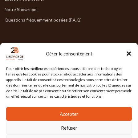
Notre Showroom
Questions fréquemment posées (F.A.Q)
NOS HORAIRES
Gérer le consentement
Lun : 7h30/17h30
Pour offrir les meilleures expériences, nous utilisons des technologies
Mar : 7h30/17h30
telles que les cookies pour stocker et/ou accéder aux informations des
appareils. Le fait de consentir à ces technologies nous permettra de traiter
Mer : 7h30/17h30
des données telles que le comportement de navigation ou les ID uniques sur
ce site. Le fait de ne pas consentir ou de retirer son consentement peut avoir
Jeu : 7h30/17h30
un effet négatif sur certaines caractéristiques et fonctions.
Ven : 7h30/17h00
Accepter
Refuser
L'ESPACE 2B
2025 Réalisé par
l'Agence Ailleurs
. Agence de communication à