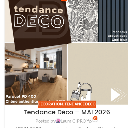
DECORATION
,
TENDANCE DÉCO
Tendance Déco – MAI 2026
0
Posted by
Laura CIPRO