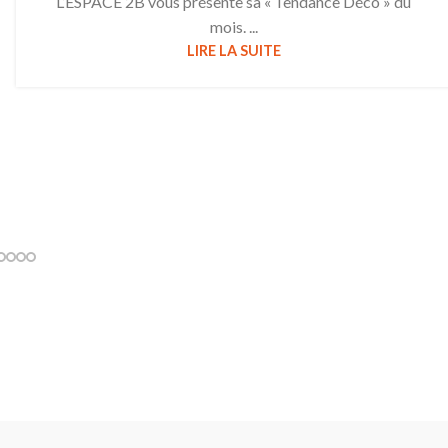
L’ESPACE 2B vous présente sa « Tendance Déco » du
mois. ...
LIRE LA SUITE