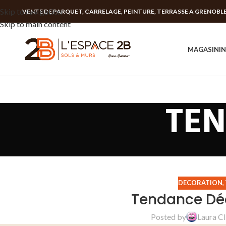
Skip to navigation
VENTE DE PARQUET, CARRELAGE, PEINTURE, TERRASSE A GRENOBL
Skip to main content
MAGASIN
I
TE
DECORATION
,
Tendance Déc
Posted by
Laura 