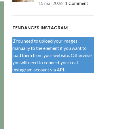
15 mai 2026
1 Comment
TENDANCES INSTAGRAM
You need to upload your images
manually to the element if you want to
load them from your website. Otherwise
you will need to connect your real
Instagram account via API.