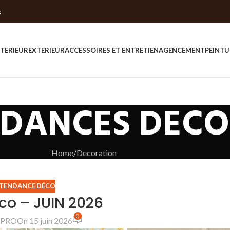
E
NTERIEUR
EXTERIEUR
ACCESSOIRES ET ENTRETIEN
AGENCEMENT
PEINTU
NDANCES DECO
Home
Decoration
TENDANCE DÉCO
o – JUIN 2026
0
CIPRO
On 15 juin 2026