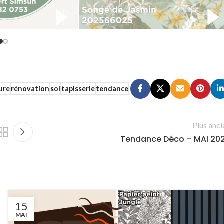
ure
rénovation
sol
tapisserie
tendance
Plus anci
Tendance Déco – MAI 20
15
MAI