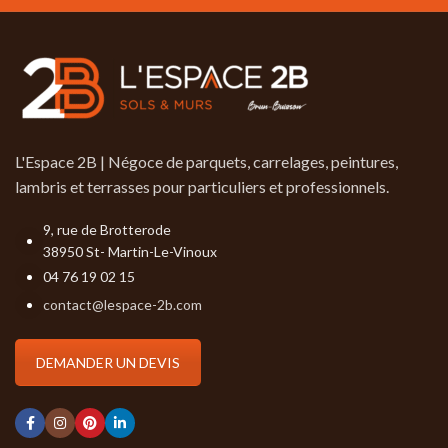
machine à teinter
N'hésitez pas à nous
consulter.
L'Espace 2B | Négoce de parquets, carrelages, peintures,
lambris et terrasses pour particuliers et professionnels.
9, rue de Brotterode
38950 St- Martin-Le-Vinoux
04 76 19 02 15
contact@lespace-2b.com
DEMANDER UN DEVIS