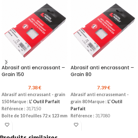
Abrasif anti encrassant –
Abrasif anti encrassant –
Grain 150
Grain 80
7.38
€
7.39
€
Abrasif anti encrassant - grain
Abrasif anti encrassemant -
150 Marque :
L’ Outil Parfait
grain 80 Marque :
L’ Outil
Référence :
317150
Parfait
Boîte de 10 feuilles 72 x 123 mm
Référence :
317080
Corindon semi-friable,
Boîte de 10 feuilles 72 x 123 mm
répartition du grain ouverte
Corindon semi-friable,
Support :
Papier supérieur sur
répartition du grain ouverte