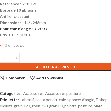
Référence :
5315120
Boîte de 10 abrasifs
Anti-encrassant
Dimensions :
146x246mm
Pour cale d’angle :
313000
Prix TTC :
18.10 €
2 en stock
AJOUTER AU PANIER
Comparer
Add to wishlist
Catégories :
Accessoires
,
Accessoires peinture
Étiquettes :
abrasif
,
cale à poncer
,
cale a poncer d'angle
,
E-shop
,
enduits
,
grain 120
,
grain 220
,
grain 80
,
peintre
,
peinture
,
plate