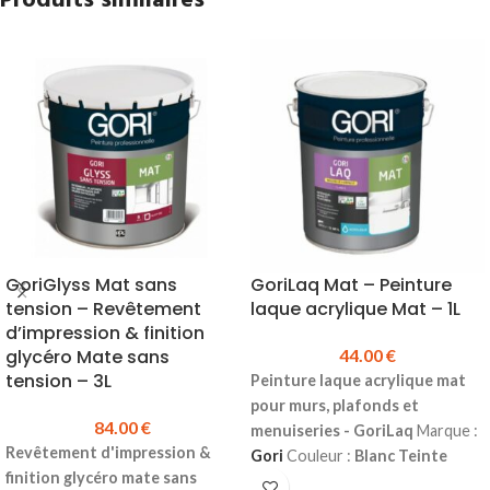
Produits similaires
G40 à G80
Support :
Papier supérieur sur
Papier semi latex sur G100 et
G40 à G80
plus fins
Papier semi latex sur G100 et
Liant :
résine UF
plus fins
Prix TTC :
7.38 €
Liant :
résine UF
Prix TTC :
7.39 €
GoriGlyss Mat sans
GoriLaq Mat – Peinture
tension – Revêtement
laque acrylique Mat – 1L
d’impression & finition
glycéro Mate sans
44.00
€
tension – 3L
Peinture laque acrylique mat
pour murs, plafonds et
84.00
€
menuiseries - GoriLaq
Marque :
Revêtement d'impression &
Gori
Couleur :
Blanc
Teinte
finition glycéro mate sans
possible :
Pastel (sur demande)