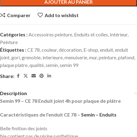
AJOUTER AU PANIER
Comparer
Add to wishlist
Catégories :
Accessoires peinture
,
Enduits et colles
,
Intérieur
,
Peinture
Étiquettes :
CE 78
,
couleur
,
décoration
,
E-shop
,
enduit
,
enduit
joint
,
gori
,
grenoble
,
interieure
,
menuiserie
,
mur
,
peinture
,
plafond
,
plaque platre
,
qualité
,
semin
,
semin 99
Share:
Description
Semin 99 – CE 78 Enduit joint 4h pour plaque de plâtre
Caractéristiques de l’enduit CE 78 –
Semin – Enduits
Belle finition des joints
Ne contient pas de résine synthétique