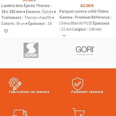
62.00
€
Lambris bois
Épicéa Thermo -
Parquet contre-collé Chêne
18 x 185 mm
•
Essence :
Épicéa
•
Gamme : Premium
Référence :
Traitement :
Thermo chauffé
•
Chêne Blanchi P132
Épaisseur
Coloris :
Brun
• Épaisseur
: 18
:
11 mm
Largeur :
140 mm
mm
• Largeur :
185 mm
•
Longueur :
1190 mm
Couche
Longueurs :
2.70 m
• Profil :
Mini
d'usure :
2.5 mm
Choix :
Grain d'Orge
•
Authentique*
Finition :
Vernis
Conditionnement :
Botte de 6
Mat
4 chanfreins
Colisage :
lames
Prix TTC au m² :
39.00 €
1.666 m² (10 lames)
Produit en
Vendu à la botte
Le lambris bois
stock
Prix TTC au m² :
62.00 €
Épicéa Thermo Brossé 190° est
*Fortes nuances naturelles -
utilisé en parement mural intérieur.
Nœuds seins et mastiqués sans
Il donnera à votre pièce un aspect
limitation de taille et de nombre -
chaleureux et convivial.
Photos non
Fentes en bout et entre écorce
contractuelles
Fabrication sur mesure
Paiement sécurisé
acceptées - Présence d'aubier
selon décor
Plinthes, sous-
couches, colles & seuils
disponibles en stock.