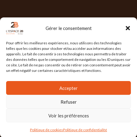
NOS HORAIRES
Gérer le consentement
Lun : 7h30/17h30
Pour offrir les meilleures expériences, nous utilisons des technologies
Mar : 7h30/17h30
telles que les cookies pour stocker et/ou accéder aux informations des
appareils. Le fait de consentir à ces technologies nous permettra de traiter
Mer : 7h30/17h30
des données telles que le comportement de navigation ou les ID uniques sur
ce site. Le fait de ne pas consentir ou de retirer son consentement peut avoir
Jeu : 7h30/17h30
un effet négatif sur certaines caractéristiques et fonctions.
Ven : 7h30/17h00
Accepter
Refuser
L'ESPACE 2B
2025 Réalisé par
l'Agence Ailleurs
. Agence de communication à
Grenoble
Voir les préférences
Mention Légales
/
Politique de confidentialité
/
Conditions Générales de Vente
/
Politique de cookies
Politique de confidentialité
Actualités