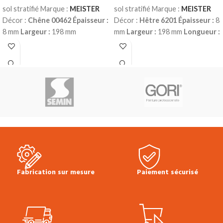
sol stratifié Marque :
MEISTER
sol stratifié Marque :
MEISTER
Décor :
Chêne 00462
Épaisseur :
Décor :
Hêtre 6201
Épaisseur :
8
8 mm
Largeur :
198 mm
mm
Largeur :
198 mm
Longueur :
Longueur :
1288 mm
Classe
1288 mm
Classe d’usage :
23
d’usage :
23 (domestique – lourd)
(domestique – lourd) | 32
| 32 (commercial – fort)
Water
(commercial – fort)
Water
résistant 4h
Sans chanfreins
résistant 4h
Sans chanfreins
Colisage :
2.55 m²
Prix TTC au
Colisage :
2.55 m
Prix TTC au
m²:
25.90 €
Fiche technique sol
m²:
25.90 €
Fiche technique sol
stratifié LC 150
Conseils de pose
stratifié LC 150
Conseils de pose
Multiclic Meister
Plinthes, sous-
Multiclic Meister
Plinthes, sous-
couches & seuils disponibles en
couches & seuils disponibles en
stock.
stock.
Fabrication sur mesure
Paiement sécurisé