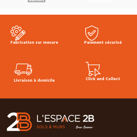
Épicéa Thermo Brossé 190° est
lambris bois Épicéa raboté est
utilisé en parement mural intérieur.
utilisé en parement intérieur pour
Il donnera à votre pièce un aspect
une finition de vos habillages
chaleureux et convivial.
Photos non
muraux ou plafonds.
contractuelles
Fabrication sur mesure
Paiement sécurisé
Click and Collect
Livraison à domicile