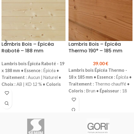
GORI
GORI
Nous disposons d'une
Nous disposons d'une
machine à teinter
machine à teinter
N'hésitez pas à nous
N'hésitez pas à nous
consulter.
consulter.
Lambris Bois – Épicéa
Lambris Bois – Épicéa
Raboté – 188 mm
Thermo 190° – 185 mm
39.00
€
Lambris bois
Épicéa Raboté - 19
Lambris bois
Épicéa Thermo -
x 188 mm
•
Essence :
Épicéa
•
18 x 185 mm
•
Essence :
Épicéa
•
Traitement :
Aucun | Naturel
•
Traitement :
Thermo chauffé
•
Choix :
AB | KD 12 %
• Coloris
Coloris :
Brun
• Épaisseur
: 18
:
Blanc
• Épaisseur
: 19 mm
•
mm
• Largeur :
185 mm
•
Largeur :
188 mm
• Longueur :
Longueurs :
2.70 m
• Profil :
Mini
Selon arrivage
• Profil :
Mini
Grain d'Orge
•
Grain d'Orge
•
Conditionnement :
Botte de 6
Conditionnement :
Botte de 5
lames
Prix TTC au m² :
39.00 €
lames
• Vendu à la botte
Prix
Vendu à la botte
Le lambris bois
TTC au m² :
Sur demande
Le