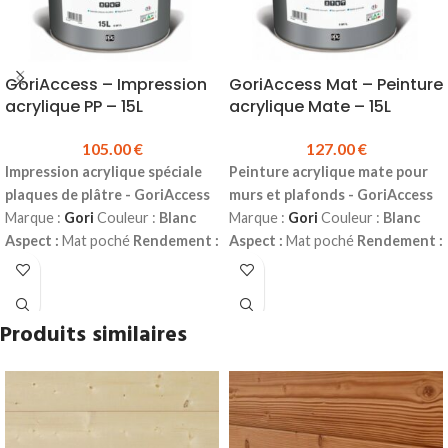
GoriAccess – Impression
GoriAccess Mat – Peinture
acrylique PP – 15L
acrylique Mate – 15L
105.00
€
127.00
€
Impression acrylique spéciale
Peinture acrylique mate pour
plaques de plâtre - GoriAccess
murs et plafonds - GoriAccess
Marque :
Gori
Couleur :
Blanc
Marque :
Gori
Couleur :
Blanc
Aspect :
Mat poché
Rendement :
Aspect :
Mat poché
Rendement :
7 à 9 m² au litre
Sec au toucher :
7 à 9 m² au litre
Sec au toucher :
1 heure
Recouvrable :
6 heures
2 heures
Recouvrable :
6 heures
Destination :
Intérieur (murs et
Destination :
Intérieur (murs et
Produits similaires
plafonds)
Référence :
00387574
plafonds)
Référence :
00387575
Conditionnement :
15 L
Conditionnement :
15 L
Produit sur commande
Prix
Produit sur commande
Prix
TTC au bidon :
105.00 € soit 7.00
TTC au bidon :
127.00 € soit 8.47
€ le litre
€ le litre
En savoir plus sur la peinture
En savoir plus sur la peinture