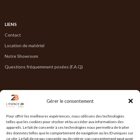
LIENS
Contact
Location de matériel
Notre Showroom
Questions fréquemment posées (F.A.Q)
NOS HORAIRES
Gérer le consentement
Lun : 7h30/17h30
Pour offrir les meilleures expériences, nous utilisons des technologies
Mar : 7h30/17h30
telles que les cookies pour stocker et/ou accéder aux informations des
appareils. Le fait de consentir à ces technologies nous permettra de traiter
Mer : 7h30/17h30
des données telles que le comportement de navigation ou les ID uniques sur
ce site. Le fait de ne pas consentir ou de retirer son consentement peut avoir