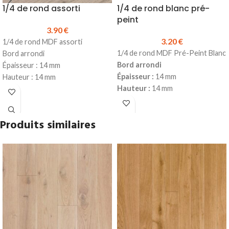
1/4 de rond assorti
1/4 de rond blanc pré-
peint
3.90
€
3.20
€
1/4 de rond MDF assorti
1/4 de rond MDF Pré-Peint Blanc
Bord arrondi
Bord arrondi
Épaisseur : 14 mm
Épaisseur :
14 mm
Hauteur : 14 mm
Hauteur :
14 mm
Longueur : 2500 mm
Longueur :
2440 mm
Prix TTC au ml
: 3.90 €
Prix TTC au ml :
3.20 €
Prix TTC à la longueur :
9.75 €
Produits similaires
Prix TTC à la longueur :
7.81 €
Produit en stock
Produit en stock
Pour la pose, utiliser de la colle
Pour la pose, utiliser de la
Hybride
sur toute la longueur
colle
Hybride
sur toute la
(possibilité de clouer en
longueur (possibilité de clouer en
complément)
complément)