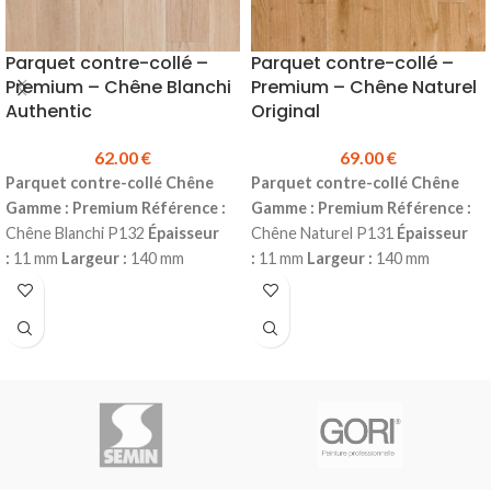
Parquet contre-collé –
Parquet contre-collé –
Premium – Chêne Blanchi
Premium – Chêne Naturel
Authentic
Original
62.00
€
69.00
€
Parquet contre-collé Chêne
Parquet contre-collé Chêne
Gamme : Premium
Référence :
Gamme : Premium
Référence :
Chêne Blanchi P132
Épaisseur
Chêne Naturel P131
Épaisseur
:
11 mm
Largeur :
140 mm
:
11 mm
Largeur :
140 mm
Longueur :
1190 mm
Couche
Longueur :
1190 mm
Couche
d'usure :
2.5 mm
Choix :
d'usure :
2.5 mm
Choix :
Authentique*
Finition :
Vernis
Original*
Finition :
Vernis Mat
4
Mat
4 chanfreins
Colisage :
chanfreins
Colisage :
1.666 m²
1.666 m² (10 lames)
Produit en
(10 lames)
Produit en stock
Prix
stock
Prix TTC au m² :
62.00 €
TTC au m² :
69.00 €
*Fortes nuances naturelles -
Plinthes,sous-couches, colles &
Nœuds seins et mastiqués sans
seuils disponibles en stock.
limitation de taille et de nombre -
*Nuances naturelles modérées -