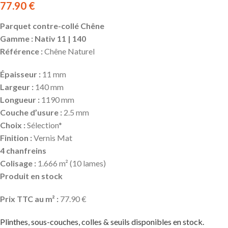
77.90
€
Parquet contre-collé Chêne
Gamme : Nativ 11 | 140
Référence :
Chêne Naturel
Épaisseur :
11 mm
Largeur :
140 mm
Longueur :
1190 mm
Couche d’usure :
2.5 mm
Choix :
Sélection
*
Finition :
Vernis Mat
4 chanfreins
Colisage :
1.666 m² (10 lames)
Produit en stock
Prix TTC au m² :
77.90 €
Plinthes, sous-couches, colles & seuils disponibles en stock.