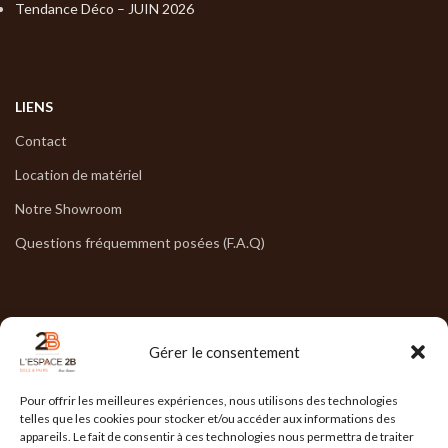
Tendance Déco – JUIN 2026
LIENS
Contact
Location de matériel
Notre Showroom
Questions fréquemment posées (F.A.Q)
NOS HORAIRES
Gérer le consentement
Lun : 7h30/17h30
Pour offrir les meilleures expériences, nous utilisons des technologies
Mar : 7h30/17h30
telles que les cookies pour stocker et/ou accéder aux informations des
appareils. Le fait de consentir à ces technologies nous permettra de traiter
Mer : 7h30/17h30