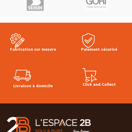
lames
• Vendu à la botte
Prix
:
25.90 €
Fiche technique sol
TTC au m² :
Sur demande
Le
stratifié LC 150
Conseils de pose
lambris bois Épicéa raboté est
Multiclic Meister
Plinthes, sous-
utilisé en parement intérieur pour
couches & seuils disponibles en
une finition de vos habillages
stock.
muraux ou plafonds.
Fabrication sur mesure
Paiement sécurisé
Click and Collect
Livraison à domicile