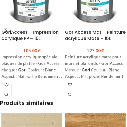
GoriAccess – Impression
GoriAccess Mat – Peinture
acrylique PP – 15L
acrylique Mate – 15L
105.00
€
127.00
€
Impression acrylique spéciale
Peinture acrylique mate pour
plaques de plâtre - GoriAccess
murs et plafonds - GoriAccess
Marque :
Gori
Couleur :
Blanc
Marque :
Gori
Couleur :
Blanc
Aspect :
Mat poché
Rendement :
Aspect :
Mat poché
Rendement :
7 à 9 m² au litre
Sec au toucher :
7 à 9 m² au litre
Sec au toucher :
1 heure
Recouvrable :
6 heures
2 heures
Recouvrable :
6 heures
Destination :
Intérieur (murs et
Destination :
Intérieur (murs et
Produits similaires
plafonds)
Référence :
00387574
plafonds)
Référence :
00387575
Conditionnement :
15 L
Conditionnement :
15 L
Produit sur commande
Prix
Produit sur commande
Prix
TTC au bidon :
105.00 € soit 7.00
TTC au bidon :
127.00 € soit 8.47