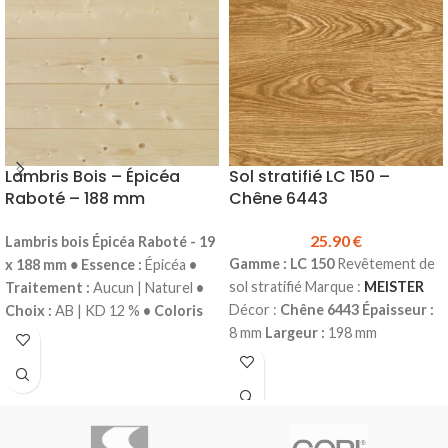
€ le litre
€ le litre
En savoir plus sur la peinture
En savoir plus sur la peinture
GORI
GORI
Nous disposons d'une
Nous disposons d'une
machine à teinter
machine à teinter
N'hésitez pas à nous
N'hésitez pas à nous
consulter.
consulter.
Lambris Bois – Épicéa
Sol stratifié LC 150 –
Raboté – 188 mm
Chêne 6443
25.90
€
Lambris bois
Épicéa Raboté - 19
Gamme : LC 150
Revêtement de
x 188 mm
•
Essence :
Épicéa
•
sol stratifié Marque :
MEISTER
Traitement :
Aucun | Naturel
•
Décor :
Chêne 6443
Épaisseur :
Choix :
AB | KD 12 %
• Coloris
8 mm
Largeur :
198 mm
:
Blanc
• Épaisseur
: 19 mm
•
Longueur :
1288 mm
Classe
Largeur :
188 mm
• Longueur :
d’usage :
23 (domestique – lourd)
Selon arrivage
• Profil :
Mini
| 32 (commercial – fort)
Water
Grain d'Orge
•
résistant 4h
Sans chanfreins
Conditionnement :
Botte de 5
Colisage :
2.55 m²
Prix TTC au m²