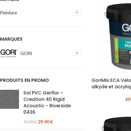
Peinture
9
MARQUES
GORI
9
GoriMix ECA Velo
PRODUITS EN PROMO
alkyde et acryli
Sol PVC Gerflor -
Creation 40 Rigid
69
Acoustic - Riverside
0436
29.90
€
36.90
€