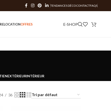
TENDANCES DÉCO
CONTACT
FAQS
E-SHOP
RE
LOCATION
OFFRES
TIEN
EXTÉRIEUR
INTÉRIEUR
24
36