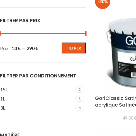
-30%
FILTRER PAR PRIX
Prix :
10 €
—
290 €
FILTRER
FILTRER PAR CONDITIONNEMENT
15L
2
GoriClassic Sati
1L
3
acrylique Satiné
3L
4
49.00
MATIÈRE