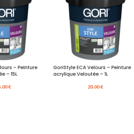
lours – Peinture
GoriStyle ECA Velours – Peinture
ée – 15L
acrylique Veloutée – 1L
5.00
€
20.00
€