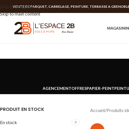
Skip to navigation
VENTE DE PARQUET, CARRELAGE, PEINTURE, TERRASSE A GRENOBL
Skip to main content
MAGASIN
I
AGENCEMENT
OFFRES
PAPIER-PEINT
PEINT
PRODUIT EN STOCK
Accueil
Produits id
En stock
9