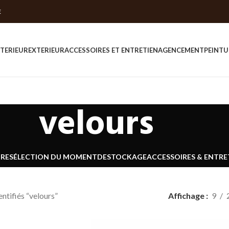
E
NTERIEUR
EXTERIEUR
ACCESSOIRES ET ENTRETIEN
AGENCEMENT
PEINTU
velours
URE
SÉLECTION DU MOMENT
DESTOCKAGE
ACCESSOIRES & ENTRE
entifiés “velours”
Affichage
9