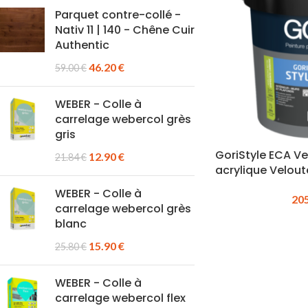
Parquet contre-collé -
Nativ 11 | 140 - Chêne Cuir
Authentic
46.20
€
59.00
€
WEBER - Colle à
carrelage webercol grès
gris
GoriStyle ECA Ve
12.90
€
21.84
€
acrylique Velout
WEBER - Colle à
20
carrelage webercol grès
blanc
15.90
€
25.80
€
WEBER - Colle à
carrelage webercol flex