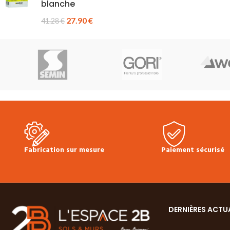
blanche
27.90
€
41.28
€
Fabrication sur mesure
Paiement sécurisé
DERNIÈRES ACTU