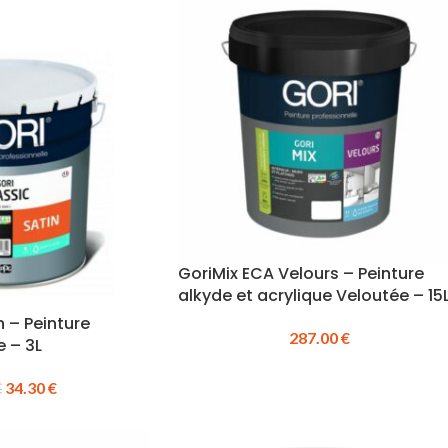
GoriMix ECA Velours – Peinture
alkyde et acrylique Veloutée – 15
n – Peinture
287.00
€
e – 3L
34.30
€
€