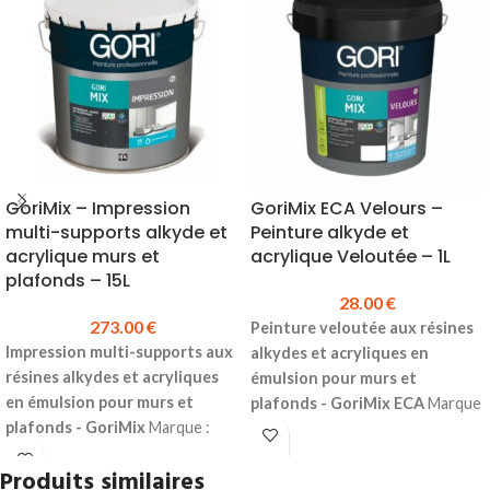
GoriMix – Impression
GoriMix ECA Velours –
multi-supports alkyde et
Peinture alkyde et
acrylique murs et
acrylique Veloutée – 1L
plafonds – 15L
28.00
€
273.00
€
Peinture veloutée aux résines
Impression multi-supports aux
alkydes et acryliques en
résines alkydes et acryliques
émulsion pour murs et
en émulsion pour murs et
plafonds - GoriMix ECA
Marque
plafonds - GoriMix
Marque :
:
Gori
Couleur :
Blanc
Teinte
Gori
Couleur :
Blanc
Teinte
possible :
Pastel (sur demande)
Produits similaires
possible :
Pastel (sur demande)
Aspect :
Velouté légèrement