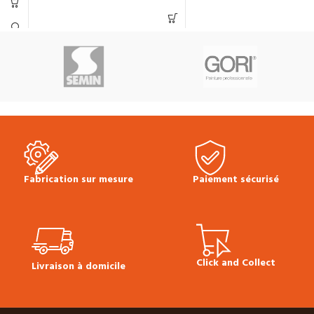
comme primaire, env. 250-350
g/m²
g/m² comme écran d’humidité
Perméable à la vapeur
Anti-humidité
Sans solvants
Bonne pénétration
Séchage ultra rapide
Conditionnement :
Bidon de
Conditionnement :
Bidon de 5 L
6kg
Produit en stock
Produit en stock
Prix TTC au litre :
11.00 €
Prix
Prix TTC au KG :
35.00 €
Prix
TTC au bidon :
55.00 €
Fiche
TTC au bidon :
210.00 €
technique et mise en œuvre
Fiche technique et mise en
Primaire Bona D501
oeuvre Résine Bona R540
Fabrication sur mesure
Paiement sécurisé
Click and Collect
Livraison à domicile