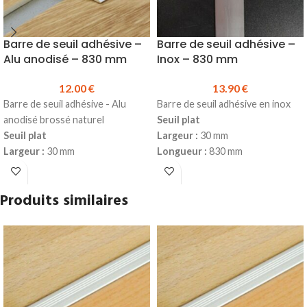
Barre de seuil adhésive –
Barre de seuil adhésive –
Alu anodisé – 830 mm
Inox – 830 mm
12.00
€
13.90
€
Barre de seuil adhésive - Alu
Barre de seuil adhésive en inox
anodisé brossé naturel
Seuil plat
Seuil plat
Largeur :
30 mm
Largeur :
30 mm
Longueur :
830 mm
Longueur :
830 mm
Matière
: Inox
Matière
: Alu anodisé
Se colle
Produits similaires
Se colle
Produit en stock
Produit en stock
Réf.640055
Prix TTC à la longueur :
12.00 €
Prix TTC à la longueur :
13.90 €
Disponible en longueur de 2.70 m