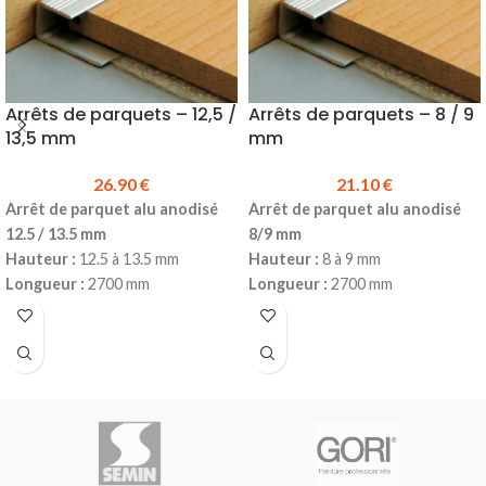
Arrêts de parquets – 12,5 /
Arrêts de parquets – 8 / 9
13,5 mm
mm
26.90
€
21.10
€
Arrêt de parquet alu anodisé
Arrêt de parquet alu anodisé
12.5 / 13.5 mm
8/9 mm
Hauteur :
12.5 à 13.5 mm
Hauteur :
8 à 9 mm
Longueur :
2700 mm
Longueur :
2700 mm
Produit en stock
Produit en stock
Réf.162209
Réf.160209
Prix TTC à la longueur :
26.90 €
Prix TTC à la longueur :
21.10 €
Disponible en dimension : 8 à 9 x
Disponible en dimension : 12.5 à
2700 mm
13.5 x 1100 mm