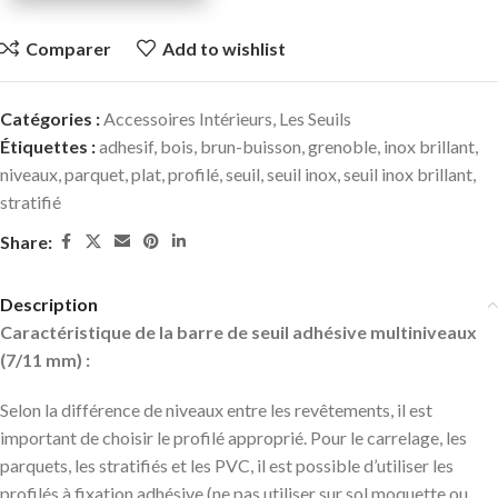
Comparer
Add to wishlist
Catégories :
Accessoires Intérieurs
,
Les Seuils
Étiquettes :
adhesif
,
bois
,
brun-buisson
,
grenoble
,
inox brillant
,
niveaux
,
parquet
,
plat
,
profilé
,
seuil
,
seuil inox
,
seuil inox brillant
,
stratifié
Share:
Description
Caractéristique de la barre de seuil adhésive multiniveaux
(7/11 mm) :
Selon la différence de niveaux entre les revêtements, il est
important de choisir le profilé approprié. Pour le carrelage, les
parquets, les stratifiés et les PVC, il est possible d’utiliser les
profilés à fixation adhésive (ne pas utiliser sur sol moquette ou