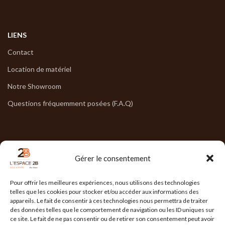
LIENS
Contact
Location de matériel
Notre Showroom
Questions fréquemment posées (F.A.Q)
NOS HORAIRES
Gérer le consentement
Lun : 7h30/17h30
Pour offrir les meilleures expériences, nous utilisons des technologies
Mar : 7h30/17h30
telles que les cookies pour stocker et/ou accéder aux informations des
appareils. Le fait de consentir à ces technologies nous permettra de traiter
Mer : 7h30/17h30
des données telles que le comportement de navigation ou les ID uniques sur
ce site. Le fait de ne pas consentir ou de retirer son consentement peut avoir
Jeu : 7h30/17h30