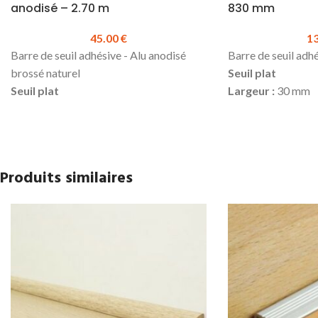
anodisé – 2.70 m
830 mm
45.00
€
1
Barre de seuil adhésive - Alu anodisé
Barre de seuil adhé
brossé naturel
Seuil plat
Seuil plat
Largeur :
30 mm
Largeur :
40 mm
Longueur :
830 m
Longueur :
2.70 m
Matière
: Inox
Matière
: Alu anodisé
Se colle
Se colle
Produit en stock
Produits similaires
Produit en stock
Réf.640055
Prix TTC à la longueur :
45.00 €
Prix TTC à la long
Disponible en longueur de 830 mm