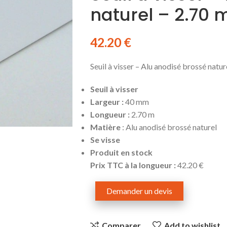
naturel – 2.70 
42.20
€
Seuil à visser – Alu anodisé brossé natur
Seuil à visser
Largeur :
40 mm
Longueur :
2.70 m
Matière
: Alu anodisé brossé naturel
Se visse
Produit en stock
Prix TTC à la longueur :
42.20 €
Demander un devis
Comparer
Add to wishlist