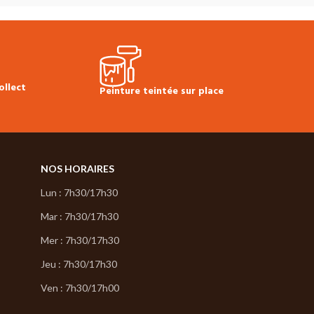
Produit en stock
Coloris :
Pierre
Prix TTC à la longueur :
73.30 €
Produit en st
Prix TTC à l'un
technique et m
Acrylique 325
ollect
Peinture teintée sur place
NOS HORAIRES
Lun : 7h30/17h30
Mar : 7h30/17h30
Mer : 7h30/17h30
Jeu : 7h30/17h30
Ven : 7h30/17h00