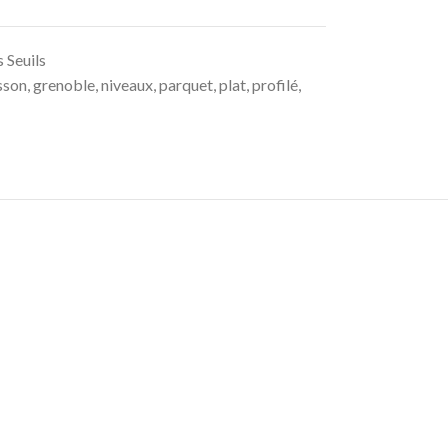
s Seuils
sson
,
grenoble
,
niveaux
,
parquet
,
plat
,
profilé
,