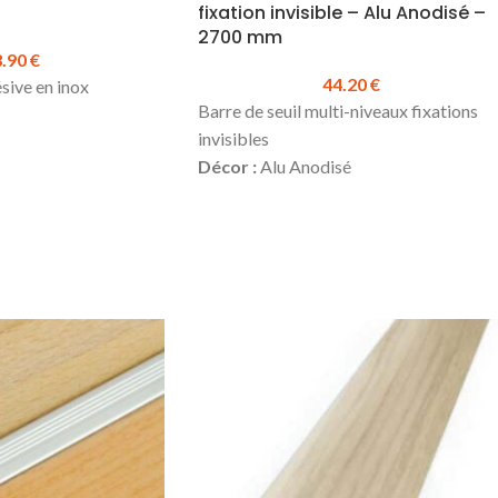
fixation invisible – Alu Anodisé –
2700 mm
3.90
€
44.20
€
sive en inox
Barre de seuil multi-niveaux fixations
invisibles
Décor :
Alu Anodisé
m
Hauteur :
Jusqu’à 17 mm
Largeur :
41 mm
Longueur :
2700 mm
(existe
également en 930 mm)
Matière
: Alu plaxé
ueur :
13.90 €
Se visse
Produit en stock
Prix TTC à la longueur :
44.20 €