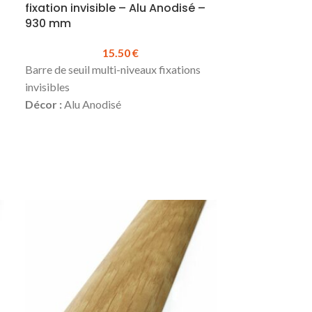
fixation invisible – Alu Anodisé –
930 mm
15.50
€
Barre de seuil multi-niveaux fixations
invisibles
Décor :
Alu Anodisé
Hauteur :
Jusqu’à 17 mm
Largeur :
41 mm
Longueur :
930 mm
(existe également
en 2700 mm)
Matière
: Alu plaxé
Se visse
Produit en stock
Prix TTC à la longueur
: 15.50 €