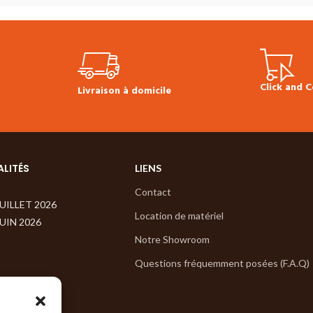
Produit en stock
Prix TTC à la longueur :
73.30 €
Click and C
Livraison à domicile
ALITÉS
LIENS
Contact
JUILLET 2026
Location de matériel
JUIN 2026
Notre Showroom
Questions fréquemment posées (F.A.Q)