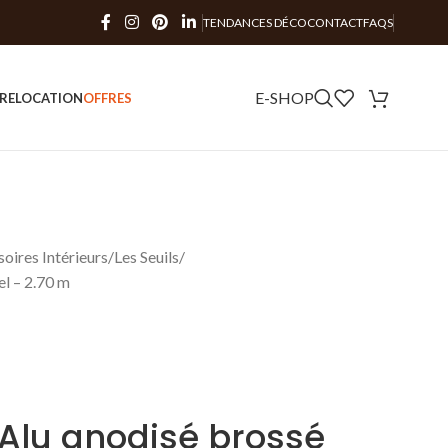
TENDANCES DÉCO
CONTACT
FAQS
E-SHOP
RE
LOCATION
OFFRES
oires Intérieurs
Les Seuils
el – 2.70 m
– Alu anodisé brossé