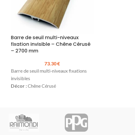
Barre de seuil multi-niveaux
Mastic acryli
fixation invisible – Chêne Cérusé
Joint de finit
– 2700 mm
73.30
€
Caractéristiq
Barre de seuil multi-niveaux fixations
Acrylique 325 
invisibles
Application :
j
Décor :
Chêne Cérusé
de finition.
Hauteur :
Jusqu’à 17 mm
Adhérence exc
Largeur :
41 mm
plupart des s
Longueur :
2700 mm
(existe
Excellente rés
également en 930 mm)
vieillissement
Matière
: Alu plaxé
Conditionneme
Se visse
ML