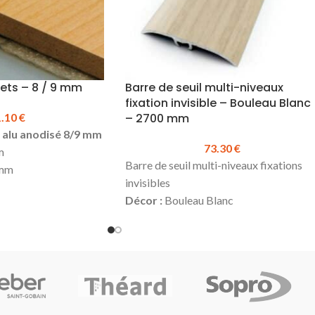
ets – 8 / 9 mm
Barre de seuil multi-niveaux
fixation invisible – Bouleau Blanc
1.10
€
– 2700 mm
 alu anodisé 8/9 mm
73.30
€
m
Barre de seuil multi-niveaux fixations
mm
invisibles
Décor :
Bouleau Blanc
Hauteur :
Jusqu’à 17 mm
gueur :
21.10 €
Largeur :
41 mm
nsion : 12.5 à 13.5 x
Longueur :
2700 mm
(existe
également en 930 mm)
Matière
: Alu plaxé
Se visse