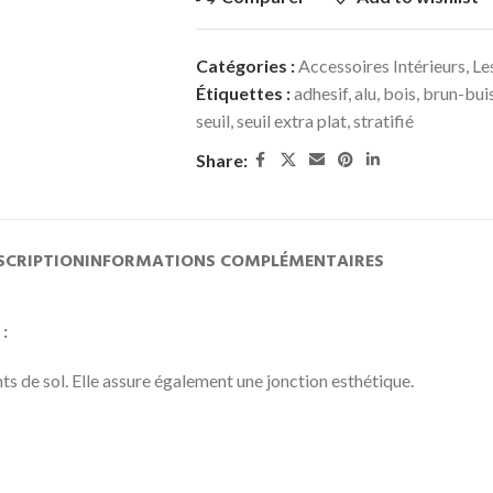
Catégories :
Accessoires Intérieurs
,
Le
Étiquettes :
adhesif
,
alu
,
bois
,
brun-bui
seuil
,
seuil extra plat
,
stratifié
Share:
SCRIPTION
INFORMATIONS COMPLÉMENTAIRES
:
ts de sol. Elle assure également une jonction esthétique.