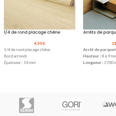
1/4 de rond placage chêne
Arrêts de parqu
4.50
€
2
1/4 de rond placage chêne
Arrêt de parquet
Bord arrondi
Hauteur :
8 à 9 m
Épaisseur : 14 mm
Longueur :
2700 
Hauteur : 14 mm
Produit en stock
Longueur : 2500 mm
Réf.160209
Prix TTC au ml :
4.50 €
Prix TTC à la lon
Prix TTC à la longueur :
11.25 €
Disponible en dime
Produit en stock
1100 mm
Pour la pose, utiliser de la colle
Hybride
sur toute la longueur
(possibilité de clouer en complément)