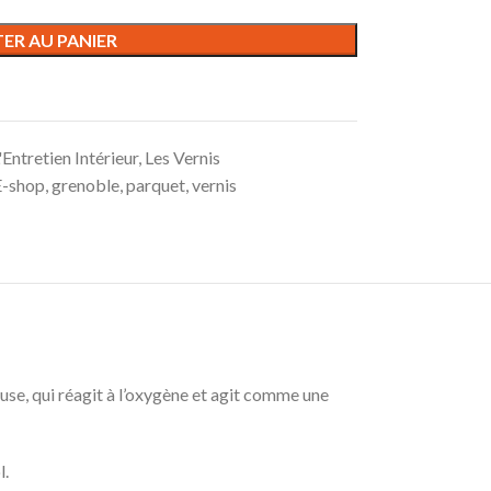
ER AU PANIER
'Entretien Intérieur
,
Les Vernis
E-shop
,
grenoble
,
parquet
,
vernis
se, qui réagit à l’oxygène et agit comme une
l.