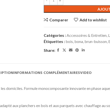
AJOUT
Comparer
Add to wishlist
Catégories :
Accessoires & Entretien
,
L
Étiquettes :
bois
,
bona
,
brun-buisson
,
Share:
IPTION
INFORMATIONS COMPLÉMENTAIRES
VIDEO
 et les domiciles. Formule monocomposante innovante en phase aqueu
 adapté aux planchers en bois et aux parquets avec chauffage au so