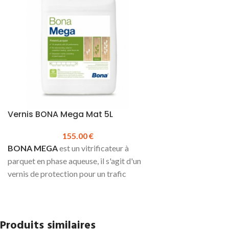
Vernis BONA Mega Mat 5L
155.00
€
BONA MEGA
est un vitrificateur à
parquet en phase aqueuse, il s'agit d'un
vernis de protection pour un trafic
normal et fort.
Utilisation en 3 couches ou 1 couche
de
Primaire Bona
et 2 couches de
Produits similaires
BONA MEGA