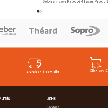
Selon arrivage
Raboté 4 faces
Produi
 aqueuse.
en stock
Dimensions disponibles
e pour 10m² par
également en stock :
45 x 70 mm
ne
45 x 95 mm
90 x 90 mm
 pour les chauffages
58 x 170 mm
95 x 195 mm
ts potentiels
Prix TTC au ml
: 9.60 €
Click and C
Livraison à domicile
31.00 €
Prix TTC au
iche technique Bona
ALITÉS
LIENS
Contact