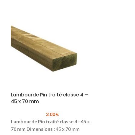
Lambourde Pin traité classe 4 –
Lambourde Pi
45 x 70 mm
58 x 170 mm
3.00
€
Lambourde Pin traité classe 4 - 45 x
Lambourde Pin 
70 mm
Dimensions :
45 x 70 mm
170 mm
Dimen