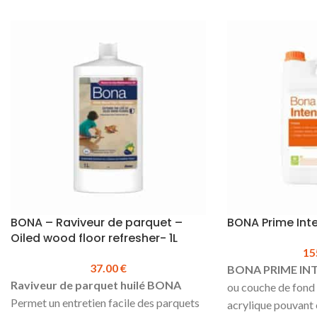
Rendement :
1 litre pour 10m² par
couche
Aspect :
Mat
Conditionnement :
5 litres
Produit en stock
Prix TTC au litre :
31.00 €
Prix TTC au
bidon :
155.00 €
Fiche
technique Vernis Bona Mega Mat
BONA – Raviveur de parquet –
BONA Prime Int
Oiled wood floor refresher- 1L
15
37.00
€
BONA PRIME IN
Raviveur de parquet huilé BONA
ou couche de fon
Permet un entretien facile des parquets
acrylique pouvant ê