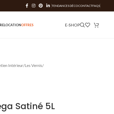
TENDANCES DÉCO
CONTACT
FAQS
E-SHOP
RE
LOCATION
OFFRES
etien Intérieur
Les Vernis
ga Satiné 5L