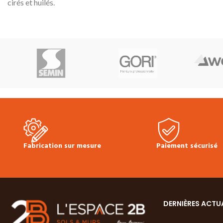
cirés et huilés.
les vernis en phase
Grâce au polyuréthane renforcé, il offre
Rendement : 1 litr
une protection durable et donne un
couche
nouvel éclat aux sols huilés et ternes.
Coloration moyen
Produit respectueux de l'environnement
Tous les bois.
qui contient peu de solvants.
Solution de pointe
Séchage rapide. Vous pouvez à nouveau
au sol
solliciter le sol traité 2 h après
Réduction des effe
application
d'encollage latéral
Produit en stock
Séchage rapide
Bidon de 1L
Produit en stock
Prix à l'unité :
37.00 € TTC
Fiche
Bidon de 5L
Fabrication sur mesure
Paiement sécurisé
Technique Bona Raviveur pour surfaces
Prix TTC au litre :
huilées
bidon :
155.00 €
F
Prime Intense
DERNIÈRES ACTU