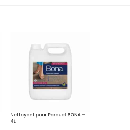
Nettoyant pour Parquet BONA –
Parquet cont
4L
Chêne animé 