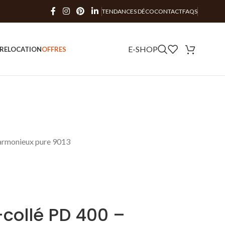
TENDANCES DÉCO
CONTACT
FAQS
E-SHOP
RE
LOCATION
OFFRES
harmonieux pure 9013
collé PD 400 –