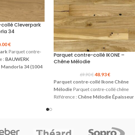
collé Cleverpark
rla 34
0.00
€
ark
Parquet contre-
Parquet contre-collé IKONE –
e :
BAUWERK
Chêne Mélodie
 Mandorla 34 (1004
9.5 mm
Largeur:
100
48.93
€
69.90
€
50 mm
Couche
Parquet contre-collé Ikone Chêne
inition :
Vernie mate
Mélodie
Parquet contre-collé chêne
ivant*
Assemblage :
Référence :
Chêne Mélodie
Épaisseur 
te
Sans chanfreins
14 mm
Largeur :
180 mm
Longueur :
²
Prix TTC au m² :
1092 mm
Couche d'usure :
2.5 mm
ble pour une commande
Choix :
Rustique *
Finition :
Vernis Mat
N'oubliez pas les
4 chanfreins
Colisage :
1.37 m²
hes, sous-couches,
Produit en stock
Prix TTC au m² :