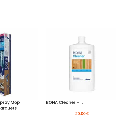
Spray Mop
BONA Cleaner – 1L
parquets
20.00
€