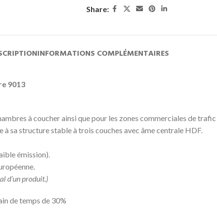
Share:
SCRIPTION
INFORMATIONS COMPLÉMENTAIRES
re 9013
t chambres à coucher ainsi que pour les zones commerciales de trafi
e à sa structure stable à trois couches avec âme centrale HDF.
aible émission).
européenne.
l d’un produit.)
 gain de temps de 30%