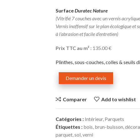
Surface
Duratec Nature
(Vitrifié 7 couches avec un vernis acryliqu
Vernis inoffensif sur le plan écologique et 
à l’abrasion et facile d’entretien)
Prix TTC au m² :
135.00 €
Plinthes, sous-couches, colles & seuils d
Demander un devis
Comparer
Add to wishlist
Catégories :
Intérieur
,
Parquets
Étiquettes :
bois
,
brun-buisson
,
décora
parquet
,
sol
,
verni