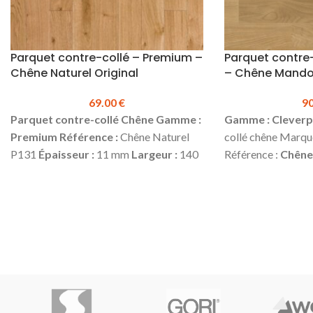
Parquet contre-collé – Premium –
Parquet contre-
Chêne Naturel Original
– Chêne Mando
69.00
€
9
Parquet contre-collé Chêne
Gamme :
Gamme : Cleverp
Premium
Référence :
Chêne Naturel
collé chêne Marqu
P131
Épaisseur :
11 mm
Largeur :
140
Référence :
Chêne
mm
Longueur :
1190 mm
Couche
3075)
Épaisseur :
d'usure :
2.5 mm
Choix :
Original*
mm
Longueur :
12
Finition :
Vernis Mat
4 chanfreins
d'usure :
2.5 mm
F
Colisage :
1.666 m² (10 lames)
Produit
Choix :
Naturel, v
en stock
Prix TTC au m² :
69.00 €
Rainure et languet
Plinthes,sous-couches, colles & seuils
Colisage :
2.00 m
disponibles en stock.
*Nuances
90.00 €
(prix vala
naturelles modérées - Nœuds seins et
minimum de 45 m²)
mastiqués jusqu'à 25/30 mm - Fentes en
accessoires! plint