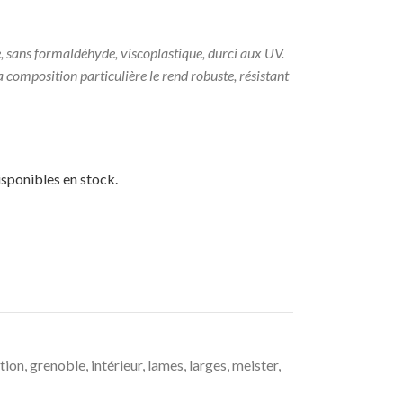
e, sans formaldéhyde, viscoplastique, durci aux UV.
sa composition particulière le rend robuste, résistant
isponibles en stock.
tion
,
grenoble
,
intérieur
,
lames
,
larges
,
meister
,