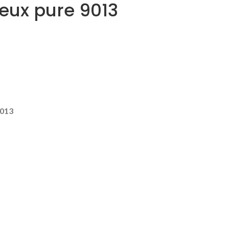
ux pure 9013
9013