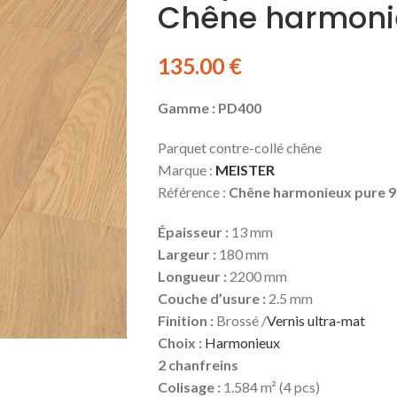
Chêne harmonie
135.00
€
Gamme : PD400
Parquet contre-collé chêne
Marque :
MEISTER
Référence :
Chêne harmonieux pure 
Épaisseur :
13 mm
Largeur :
180 mm
Longueur :
2200 mm
Couche d’usure :
2.5 mm
Finition :
Brossé /
Vernis ultra-mat
Choix :
Harmonieux
2 chanfreins
Colisage :
1.584 m² (4 pcs)