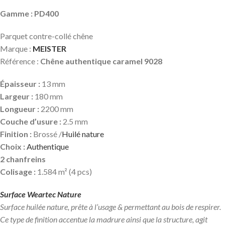
Gamme : PD400
Parquet contre-collé chêne
Marque :
MEISTER
Référence :
Chêne authentique caramel 9028
Épaisseur :
13 mm
Largeur :
180 mm
Longueur :
2200 mm
Couche d’usure :
2.5 mm
Finition :
Brossé /
Huilé nature
Choix :
Authentique
2 chanfreins
Colisage :
1.584 m² (4 pcs)
Surface Weartec Nature
Surface huilée nature, prête à l’usage & permettant au bois de respirer.
Ce type de finition accentue la madrure ainsi que la structure, agit