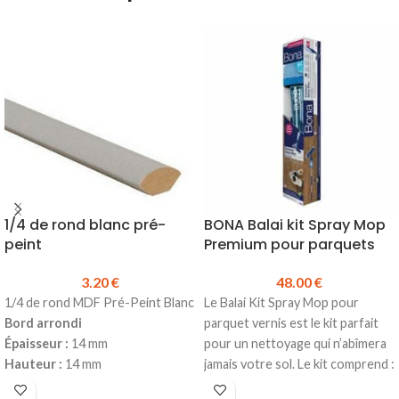
1/4 de rond blanc pré-
BONA Balai kit Spray Mop
peint
Premium pour parquets
3.20
€
48.00
€
1/4 de rond MDF Pré-Peint Blanc
Le Balai Kit Spray Mop pour
Bord arrondi
parquet vernis est le kit parfait
Épaisseur :
14 mm
pour un nettoyage qui n’abîmera
Hauteur :
14 mm
jamais votre sol. Le kit comprend :
Longueur :
2440 mm
Un balai