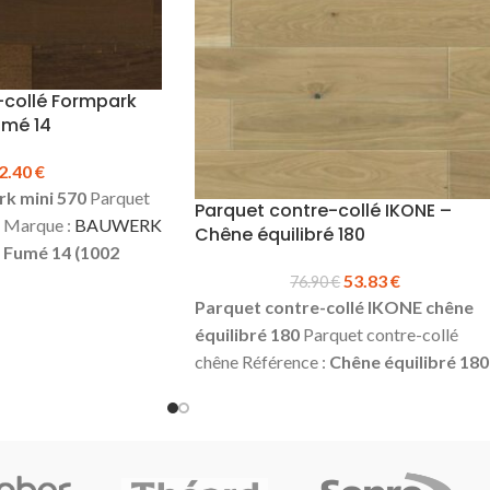
-collé Formpark
umé 14
2.40
€
k mini 570
Parquet
Parquet contre-collé IKONE –
e Marque :
BAUWERK
Chêne équilibré 180
 Fumé 14 (1002
9.5 mm
Largeur:
190
53.83
€
76.90
€
0 mm (existe en 380
Parquet contre-collé IKONE chêne
re :
2.5 mm
Finition
équilibré 180
Parquet contre-collé
ulier, équilibré*
chêne Référence :
Chêne équilibré 180
ure et languette
4
Épaisseur :
14 mm
Largeur :
180 mm
ge :
1.95 m²
Prix TTC
Longueur :
1092 mm
Couche d'usure 
rix valable pour une
2.5 mm
Choix :
Equilibré *
Finition :
 de 24 m²)
N'oubliez
Huilé naturel
4 chanfreins
Colisage :