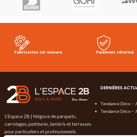
pour une commande minimum de 38 m²)
pas les accessoires
N'oubliez pas les accessoires! plinthes,
couches, colles & s
sous-couches, colles & seuils
stock.
*Choix d’aspe
disponibles en stock.
*Choix d’aspect
de petits nœuds et d
pouvant contenir les caractéristiques
léger jeu de couleurs
suivantes : nœuds de grandeur moyennes à
importantes, veinage marquant, jeu de
Fabrication sur mesure
Paiement sécurisé
couleurs & aubier possible.
DERNIÈRES ACTU
Tendance Déco – 
Tendance Déco – 
L'Espace 2B | Négoce de parquets,
carrelages, peintures, lambris et terrasses
pour particuliers et professionnels.