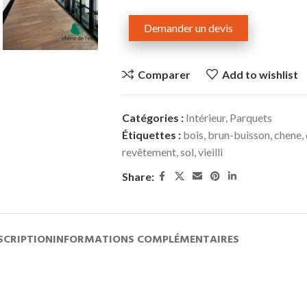
Demander un devis
Comparer
Add to wishlist
Catégories :
Intérieur
,
Parquets
Étiquettes :
bois
,
brun-buisson
,
chene
,
revêtement
,
sol
,
vieilli
Share:
SCRIPTION
INFORMATIONS COMPLÉMENTAIRES