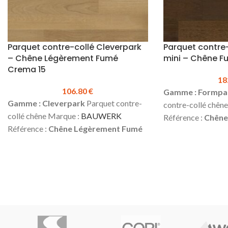
Parquet contre-collé Cleverpark
Parquet contre
– Chêne Légèrement Fumé
mini – Chêne F
Crema 15
18
106.80
€
Gamme : Formpar
Gamme : Cleverpark
Parquet contre-
contre-collé chên
collé chêne Marque :
BAUWERK
Référence :
Chêne
Référence :
Chêne Légèrement Fumé
4719)
Épaisseur :
Crema 15 (1011 6486)
Épaisseur :
9.5
mm
Longueur :
57
mm
Largeur:
100 mm
Longueur :
1250
mm)
Couche d'usu
mm
Couche d'usure :
2.5 mm
Finition
:
Huilée
Choix :
Rég
:
Vernie mate
Choix :
Régulier, vivant*
Assemblage :
Rain
Assemblage :
Rainure et languette
chanfreins
Colisa
Sans chanfreins
Colisage :
2.00 m²
au m² :
182.40 €
(p
Prix TTC au m² :
106.80 €
(prix valable
commande minimum