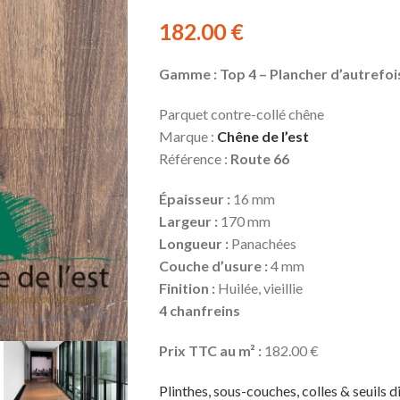
182.00
€
Gamme : Top 4 – Plancher d’autrefoi
Parquet contre-collé chêne
Marque :
Chêne de l’est
Référence :
Route 66
Épaisseur :
16 mm
Largeur :
170 mm
Longueur :
Panachées
Couche d’usure :
4 mm
Finition :
Huilée, vieillie
4 chanfreins
Prix TTC au m² :
182.00 €
Plinthes, sous-couches, colles & seuils d