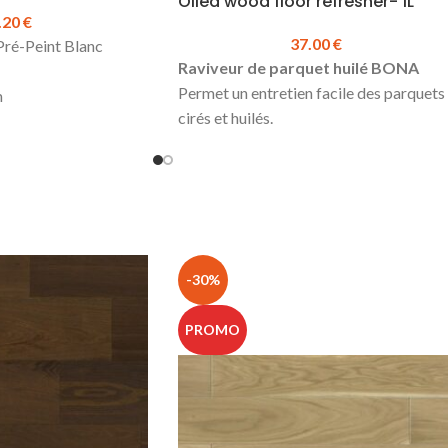
Oiled wood floor refresher- 1L
.20
€
37.00
€
ré-Peint Blanc
Raviveur de parquet huilé BONA
Permet un entretien facile des parquets
m
cirés et huilés.
Grâce au polyuréthane renforcé, il offre
mm
une protection durable et donne un
.20 €
nouvel éclat aux sols huilés et ternes.
ueur :
7.81 €
Produit respectueux de l'environnemen
qui contient peu de solvants.
er de la
Séchage rapide. Vous pouvez à nouveau
toute la longueur
-30%
solliciter le sol traité 2 h après
ouer en complément)
application
PROMO
Produit en stock
Bidon de 1L
Prix à l'unité :
37.00 € TTC
Fiche
Technique Bona Raviveur pour surfaces
huilées