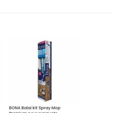
BONA Balai kit Spray Mop
BONA Cleaner