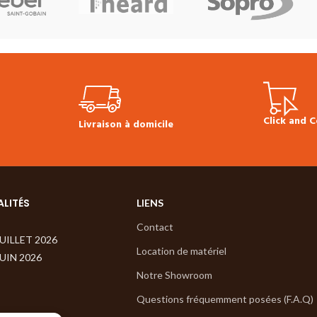
! plinthes, sous-
1.37 m²
Produit en stock
Prix TTC au
euils disponibles en
m² :
53.83 € (prix valable sur le stock
ct avec faible quantité
actuel) *(Choix de bois présentant des
e rayons médullaires,
variations de couleurs naturelles. Aubie
.
apparent. Noeuds sains et mastiqués)
Plinthes, sous-couches, colles & seuils
disponibles en stock.
Click and C
Livraison à domicile
ALITÉS
LIENS
Contact
JUILLET 2026
Location de matériel
JUIN 2026
Notre Showroom
Questions fréquemment posées (F.A.Q)