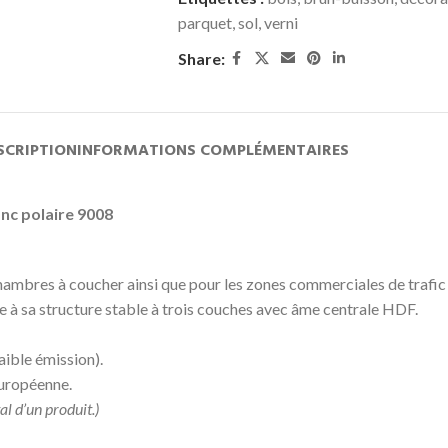
parquet
,
sol
,
verni
Share:
SCRIPTION
INFORMATIONS COMPLÉMENTAIRES
nc polaire 9008
t chambres à coucher ainsi que pour les zones commerciales de trafi
e à sa structure stable à trois couches avec âme centrale HDF.
aible émission).
européenne.
l d’un produit.)