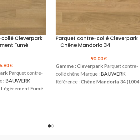
collé Cleverpark
Parquet contre-collé Cleverpark
ement Fumé
– Chêne Mandorla 34
90.00
€
6.80
€
Gamme : Cleverpark
Parquet contre-
ark
Parquet contre-
collé chêne Marque :
BAUWERK
e :
BAUWERK
Référence :
Chêne Mandorla 34 (1004
 Légèrement Fumé
3075)
Épaisseur :
9.5 mm
Largeur:
10
486)
Épaisseur :
9.5
mm
Longueur :
1250 mm
Couche
 mm
Longueur :
1250
d'usure :
2.5 mm
Finition :
Vernie mate
re :
2.5 mm
Finition
Choix :
Naturel, vivant*
Assemblage :
x :
Régulier, vivant*
Rainure et languette
Sans chanfreins
ure et languette
Colisage :
2.00 m²
Prix TTC au m² :
olisage :
2.00 m²
90.00 €
(prix valable pour une commande