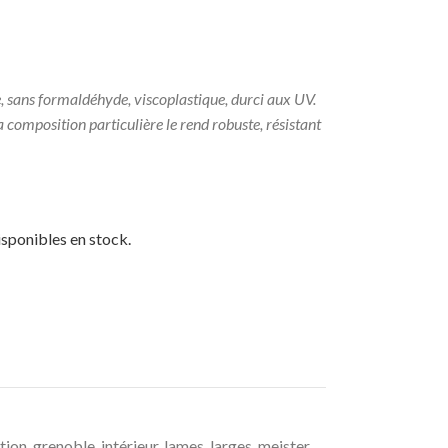
e, sans formaldéhyde, viscoplastique, durci aux UV.
sa composition particulière le rend robuste, résistant
isponibles en stock.
tion
,
grenoble
,
intérieur
,
lames
,
larges
,
meister
,