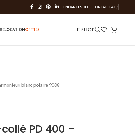
TENDANCES DÉCO
CONTACT
FAQS
E-SHOP
RE
LOCATION
OFFRES
armonieux blanc polaire 9008
collé PD 400 –