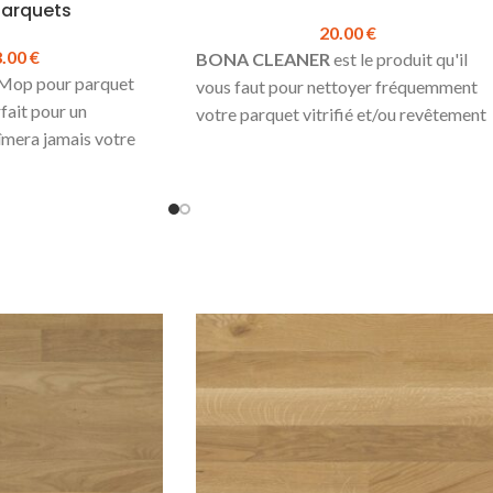
parquets
20.00
€
8.00
€
BONA CLEANER
est le produit qu'il
y Mop pour parquet
vous faut pour nettoyer fréquemment
rfait pour un
votre parquet vitrifié et/ou revêtement
îmera jamais votre
de sol stratifié.
d :
Détergent concentré pour un nettoyage
simple et efficace.
ge lavable
Ne mousse quasiment pas.
e nettoyant pour
Convient aussi bien au nettoyage
manuel qu'au nettoyage à la machine.
Ne laisse aucun résidu ternissant ou
:
48.00 €
Fiche
glissant en surface.
- Nettoyant pour
Produit en stock
Bidon de 1L
Prix TTC à l'unité :
20.00 €
Fiche
Technique Bona Cleaner