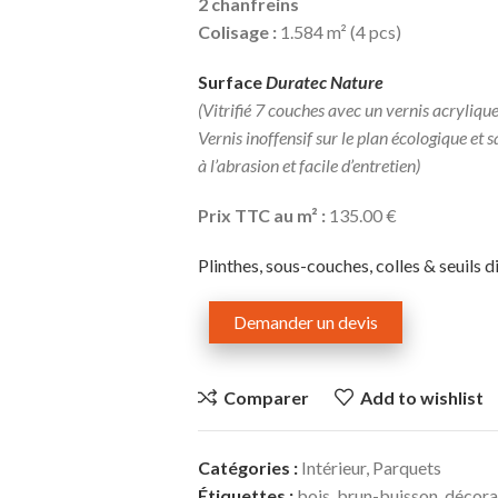
2 chanfreins
Colisage :
1.584 m² (4 pcs)
Surface
Duratec Nature
(Vitrifié 7 couches avec un vernis acryliqu
Vernis inoffensif sur le plan écologique et 
à l’abrasion et facile d’entretien)
Prix TTC au m² :
135.00 €
Plinthes, sous-couches, colles & seuils d
Demander un devis
Comparer
Add to wishlist
Catégories :
Intérieur
,
Parquets
Étiquettes :
bois
,
brun-buisson
,
décora