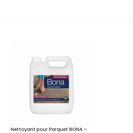
Nettoyant pour Parquet BONA –
Parquet cont