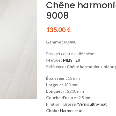
Chêne harmonie
9008
135.00
€
Gamme : PD400
Parquet contre-collé chêne
Marque :
MEISTER
Référence :
Chêne harmonieux blanc p
Épaisseur :
13 mm
Largeur :
180 mm
Longueur :
2200 mm
Couche d’usure :
2.5 mm
Finition :
Brossé /
Vernis ultra-mat
Choix :
Harmonieux