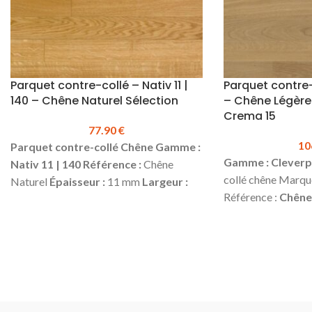
Parquet contre-collé – Nativ 11 |
Parquet contre-
140 – Chêne Naturel Sélection
– Chêne Légèr
Crema 15
77.90
€
10
Parquet contre-collé Chêne
Gamme :
Gamme : Cleverp
Nativ 11 | 140
Référence :
Chêne
collé chêne Marqu
Naturel
Épaisseur :
11 mm
Largeur :
Référence :
Chêne
140 mm
Longueur :
1190 mm
Couche
Crema 15 (1011 6
d'usure :
2.5 mm
Choix :
Sélection
*
mm
Largeur:
100
Finition :
Vernis Mat
4 chanfreins
mm
Couche d'usu
Colisage :
1.666 m² (10 lames)
Produit
:
Vernie mate
Choi
en stock
Prix TTC au m² :
77.90 €
Assemblage :
Rain
Plinthes, sous-couches, colles & seuils
Sans chanfreins
C
disponibles en stock.
* Bois de fil et