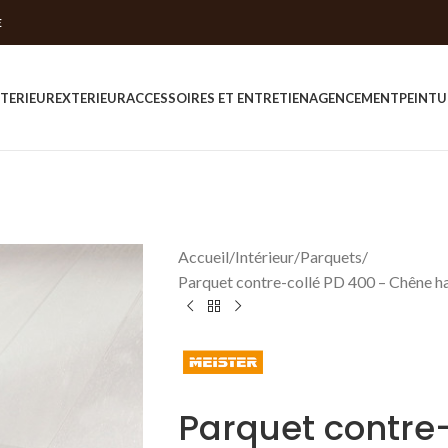
E
NTERIEUR
EXTERIEUR
ACCESSOIRES ET ENTRETIEN
AGENCEMENT
PEINTU
Accueil
Intérieur
Parquets
Parquet contre-collé PD 400 – Chêne h
Parquet contre-