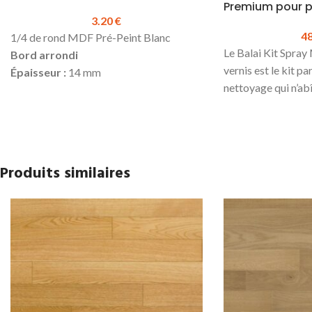
Premium pour 
3.20
€
4
1/4 de rond MDF Pré-Peint Blanc
Le Balai Kit Spra
Bord arrondi
vernis est le kit pa
Épaisseur :
14 mm
nettoyage qui n’ab
Hauteur :
14 mm
sol. Le kit compren
Longueur :
2440 mm
Un balai
Prix TTC au ml :
3.20 €
Un pad de nettoya
Prix TTC à la longueur :
7.81 €
Un vaporisateur d
Produit en stock
Produits similaires
parquets
Pour la pose, utiliser de la
Produit en stock
colle
Hybride
sur toute la longueur
Prix TTC à l'unité 
(possibilité de clouer en complément)
Technique Bona 
parquet