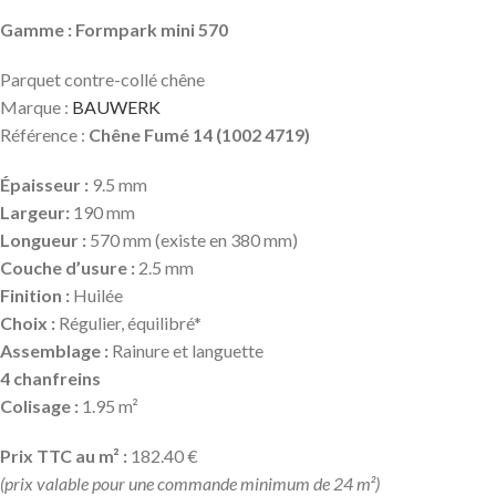
Gamme : Formpark mini 570
Parquet contre-collé chêne
Marque :
BAUWERK
Référence :
Chêne Fumé 14 (1002 4719)
Épaisseur :
9.5 mm
Largeur:
190 mm
Longueur :
570 mm (existe en 380 mm)
Couche d’usure :
2.5 mm
Finition :
Huilée
Choix :
Régulier, équilibré*
Assemblage :
Rainure et languette
4 chanfreins
Colisage :
1.95 m²
Prix TTC au m² :
182.40 €
(prix valable pour une commande minimum de 24 m²)