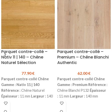
vivant*
Assemblage :
Rainure et
équilibré*
Assemblage :
Rainure
languette
Sans chanfreins
et languette
4 chanfreins
Colisage :
2.00 m²
Prix TTC au m²
Colisage :
1.95 m²
Prix TTC au m²
:
85.20 €
(prix valable pour une
:
158.40 €
(prix valable pour une
commande minimum de 48 m²)
commande minimum de 20 m²)
N'oubliez pas les accessoires!
N'oubliez pas les accessoires!
plinthes, sous-couches, colles &
plinthes, sous-couches, colles &
seuils disponibles en stock.
seuils disponibles en stock.
*Choix d’aspect pouvant contenir
*Choix d’aspect avec faible quantité
Parquet contre-collé –
Parquet contre-collé –
les caractéristiques suivantes :
de petits nœuds et de rayons
Nativ 11 | 140 – Chêne
Premium – Chêne Blanchi
nœuds importants, veinage
médullaires, léger jeu de couleurs.
Naturel Sélection
Authentic
marquant, jeu de couleurs & aubier
possible.
77.90
€
62.00
€
Parquet contre-collé Chêne
Parquet contre-collé Chêne
Gamme : Nativ 11 | 140
Gamme : Premium
Référence :
Référence :
Chêne Naturel
Chêne Blanchi P132
Épaisseur
Épaisseur :
11 mm
Largeur :
140
:
11 mm
Largeur :
140 mm
mm
Longueur :
1190 mm
Couche
Longueur :
1190 mm
Couche
d'usure :
2.5 mm
Choix :
d'usure :
2.5 mm
Choix :