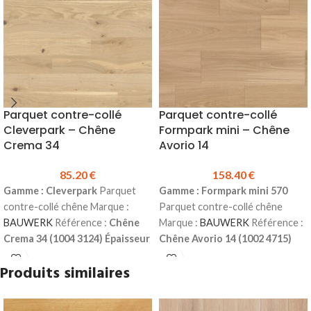
Parquet contre-collé
Parquet contre-collé
Cleverpark – Chêne
Formpark mini – Chêne
Crema 34
Avorio 14
85.20
€
158.40
€
Gamme : Cleverpark
Parquet
Gamme : Formpark mini 570
contre-collé chêne Marque :
Parquet contre-collé chêne
BAUWERK
Référence :
Chêne
Marque :
BAUWERK
Référence :
Crema 34 (1004 3124)
Épaisseur
Chêne Avorio 14 (1002 4715)
:
9.5 mm
Largeur:
100 mm
Épaisseur :
9.5 mm
Largeur:
190
Produits similaires
Longueur :
1250 mm
Couche
mm
Longueur :
570 mm (ou 380
d'usure :
2.5 mm
Finition
mm)
Couche d'usure :
2.5 mm
:
Vernie mate
Choix :
Naturel,
Finition :
Huilée
Choix :
Régulier,