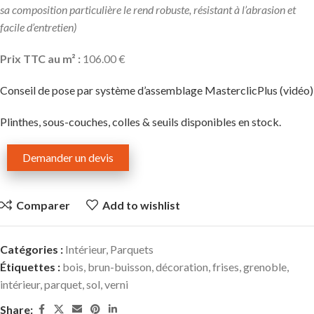
sa composition particulière le rend robuste, résistant à l’abrasion et
facile d’entretien)
Prix TTC au m² :
106.00 €
Conseil de pose par système d’assemblage MasterclicPlus (vidéo)
Plinthes, sous-couches, colles & seuils disponibles en stock.
Demander un devis
Comparer
Add to wishlist
Catégories :
Intérieur
,
Parquets
Étiquettes :
bois
,
brun-buisson
,
décoration
,
frises
,
grenoble
,
intérieur
,
parquet
,
sol
,
verni
Share: