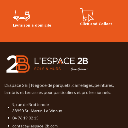
d’aubier en bord de lame.
légèrement ouverts. Avec fentes
et discoloration.)
Plinthes, sous-
couches, colles & seuils
Click and Collect
Livraison à domicile
disponibles en stock.
L'Espace 2B | Négoce de parquets, carrelages, peintures,
lambris et terrasses pour particuliers et professionnels.
9, rue de Brotterode
38950 St- Martin-Le-Vinoux
04 76 19 02 15
contact@lespace-2b.com