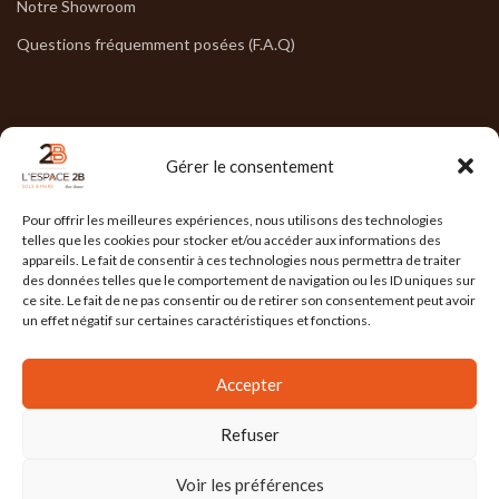
Notre Showroom
Questions fréquemment posées (F.A.Q)
NOS HORAIRES
Gérer le consentement
Lun : 7h30/17h30
Pour offrir les meilleures expériences, nous utilisons des technologies
Mar : 7h30/17h30
telles que les cookies pour stocker et/ou accéder aux informations des
appareils. Le fait de consentir à ces technologies nous permettra de traiter
Mer : 7h30/17h30
des données telles que le comportement de navigation ou les ID uniques sur
ce site. Le fait de ne pas consentir ou de retirer son consentement peut avoir
Jeu : 7h30/17h30
un effet négatif sur certaines caractéristiques et fonctions.
Ven : 7h30/17h00
Accepter
Refuser
L'ESPACE 2B
2025 Réalisé par
l'Agence Ailleurs
. Agence de communication à
Grenoble
Voir les préférences