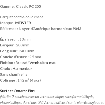
Gamme : Classic PC 200
Parquet contre-collé chêne
Marque :
MEISTER
Référence :
Noyer d’Amérique harmonieux 9043
Épaisseur :
13 mm
Largeur :
200 mm
Longueur :
2400 mm
Couche d’usure :
2.5 mm
Finition :
Brossé /
Vernis ultra-mat
Choix
:
Harmonieux
Sans chanfreins
Colisage :
1.92 m² (4 pcs)
Surface
Duratec Plus
(Vitrifié 7 couches avec un vernis acrylique, sans formaldéhyde,
viscoplastique, durci aux UV. Vernis inoffensif sur le plan écologique et