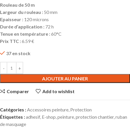
Rouleau de 50 m
Largeur du rouleau :
50 mm
Epaisseur :
120 microns
Durée d’application :
72 h
Tenue en température :
60°C
Prix TTC :
6.59 €
37 en stock
AJOUTER AU PANIER
Comparer
Add to wishlist
Catégories :
Accessoires peinture
,
Protection
Étiquettes :
adhesif
,
E-shop
,
peinture
,
protection chantier
,
ruban
de masquage