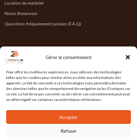
Location de matériel
Notre Showroom
Questions fréquemment posées (F.A.Q)
NOS HORAIRES
Gérer le consentement
Lun : 7h30/17h30
Pour offrir les meilleures expériences, nous utilisons des technologies
Mar : 7h30/17h30
telles que les cookies pour stocker et/ou accéder aux informations des
appareils. Le fait de consentir à ces technologies nous permettra de traiter
Mer : 7h30/17h30
des données telles que le comportement de navigation ou les ID uniques sur
ce site. Le fait de ne pas consentir ou de retirer son consentement peut avoir
Jeu : 7h30/17h30
un effet négatif sur certaines caractéristiques et fonctions.
Ven : 7h30/17h00
Accepter
Refuser
L'ESPACE 2B
2025 Réalisé par
l'Agence Ailleurs
. Agence de communication à