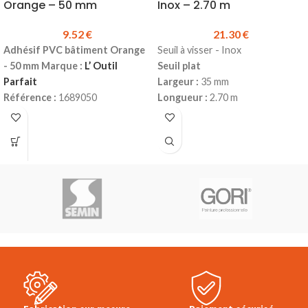
Orange – 50 mm
Inox – 2.70 m
Nous disposons d'une
machine à teinter
9.52
€
21.30
€
N'hésitez pas à nous
Adhésif PVC bâtiment Orange
Seuil à visser - Inox
- 50 mm
Marque :
L’ Outil
Seuil plat
consulter.
Parfait
Largeur :
35 mm
Référence :
1689050
Longueur :
2.70 m
Rouleau de 33 m
Matière
: Inox
Largeur du rouleau :
50 mm
Se vis
Epaisseur :
120 microns
Produit en stock
Durée d'application :
3 jours en
Réf.201709
extérieur
Prix TTC à la longueur :
21.30 €
Tenue en température :
>+15°C
Prix TTC :
9.52 €