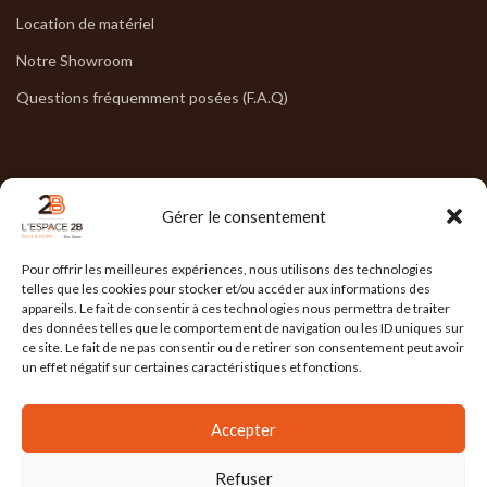
Location de matériel
Notre Showroom
Questions fréquemment posées (F.A.Q)
NOS HORAIRES
Gérer le consentement
Lun : 7h30/17h30
Pour offrir les meilleures expériences, nous utilisons des technologies
Mar : 7h30/17h30
telles que les cookies pour stocker et/ou accéder aux informations des
appareils. Le fait de consentir à ces technologies nous permettra de traiter
Mer : 7h30/17h30
des données telles que le comportement de navigation ou les ID uniques sur
ce site. Le fait de ne pas consentir ou de retirer son consentement peut avoir
Jeu : 7h30/17h30
un effet négatif sur certaines caractéristiques et fonctions.
Ven : 7h30/17h00
Accepter
Refuser