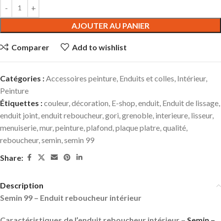
AJOUTER AU PANIER
Comparer
Add to wishlist
Catégories :
Accessoires peinture
,
Enduits et colles
,
Intérieur
,
Peinture
Étiquettes :
couleur
,
décoration
,
E-shop
,
enduit
,
Enduit de lissage
,
enduit joint
,
enduit reboucheur
,
gori
,
grenoble
,
interieure
,
lisseur
,
menuiserie
,
mur
,
peinture
,
plafond
,
plaque platre
,
qualité
,
reboucheur
,
semin
,
semin 99
Share:
Description
Semin 99 – Enduit reboucheur intérieur
Caractéristiques de l’enduit reboucheur intérieur –
Semin –