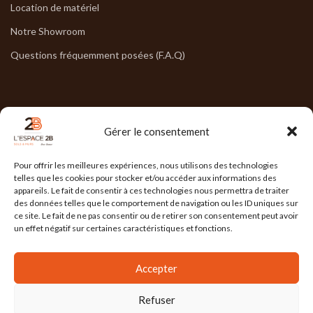
Location de matériel
Notre Showroom
Questions fréquemment posées (F.A.Q)
NOS HORAIRES
Gérer le consentement
Lun : 7h30/17h30
Pour offrir les meilleures expériences, nous utilisons des technologies
Mar : 7h30/17h30
telles que les cookies pour stocker et/ou accéder aux informations des
appareils. Le fait de consentir à ces technologies nous permettra de traiter
Mer : 7h30/17h30
des données telles que le comportement de navigation ou les ID uniques sur
ce site. Le fait de ne pas consentir ou de retirer son consentement peut avoir
Jeu : 7h30/17h30
un effet négatif sur certaines caractéristiques et fonctions.
Ven : 7h30/17h00
Accepter
Refuser
L'ESPACE 2B
2025 Réalisé par
l'Agence Ailleurs
. Agence de communication à