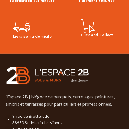
Fabrication sur mesure
Paiement sécurisé
acceptées - Présence d'aubier
selon décor
Plinthes, sous-
couches, colles & seuils
disponibles en stock.
Click and Collect
Livraison à domicile
L'Espace 2B | Négoce de parquets, carrelages, peintures,
lambris et terrasses pour particuliers et professionnels.
9, rue de Brotterode
38950 St- Martin-Le-Vinoux