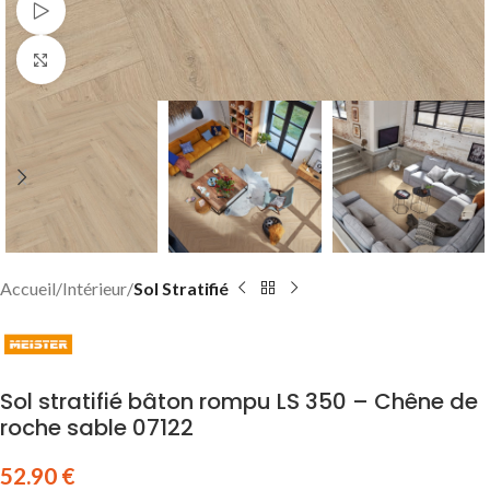
Watch video
Click to enlarge
Accueil
Intérieur
Sol Stratifié
Sol stratifié bâton rompu LS 350 – Chêne de
roche sable 07122
52.90
€