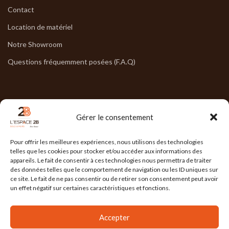
Contact
Location de matériel
Notre Showroom
Questions fréquemment posées (F.A.Q)
NOS HORAIRES
Gérer le consentement
Lun : 7h30/17h30
Pour offrir les meilleures expériences, nous utilisons des technologies
Mar : 7h30/17h30
telles que les cookies pour stocker et/ou accéder aux informations des
appareils. Le fait de consentir à ces technologies nous permettra de traiter
Mer : 7h30/17h30
des données telles que le comportement de navigation ou les ID uniques sur
ce site. Le fait de ne pas consentir ou de retirer son consentement peut avoir
Jeu : 7h30/17h30
un effet négatif sur certaines caractéristiques et fonctions.
Ven : 7h30/17h00
Accepter