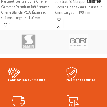
Parquet contre-collé Chêne
sol stratifié Marque :
MEISTER
Gamme : Premium
Référence :
Décor :
Chêne 6443
Épaisseur :
Chêne Blanchi P132
Épaisseur
8 mm
Largeur :
198 mm
:
11 mm
Largeur :
140 mm
Longueur :
1288 mm
Classe
Longueur :
1190 mm
Couche
d’usage :
23 (domestique – lourd)
d'usure :
2.5 mm
Choix :
| 32 (commercial – fort)
Water
Authentique*
Finition :
Vernis
résistant 4h
Sans chanfreins
Mat
4 chanfreins
Colisage :
Colisage :
2.55 m²
Prix TTC au m²
1.666 m² (10 lames)
Produit en
:
25.90 €
Fiche technique sol
stock
Prix TTC au m² :
62.00 €
stratifié LC 150
Conseils de pose
*Fortes nuances naturelles -
Multiclic Meister
Plinthes, sous-
Nœuds seins et mastiqués sans
couches & seuils disponibles en
limitation de taille et de nombre -
stock.
Fentes en bout et entre écorce
acceptées - Présence d'aubier
Fabrication sur mesure
Paiement sécurisé
selon décor
Plinthes, sous-
couches, colles & seuils
disponibles en stock.