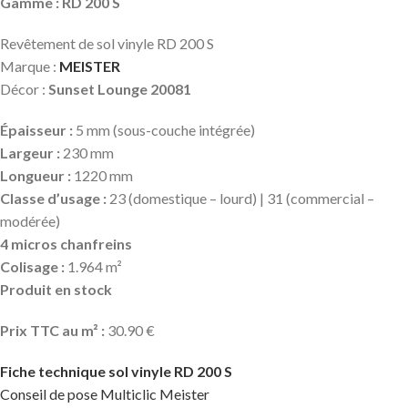
Gamme : RD 200 S
Revêtement de sol vinyle RD 200 S
Marque :
MEISTER
Décor :
Sunset Lounge 20081
Épaisseur :
5 mm (sous-couche intégrée)
Largeur :
230 mm
Longueur :
1220 mm
Classe d’usage :
23 (domestique – lourd) | 31 (commercial –
modérée)
4 micros chanfreins
Colisage :
1.964 m²
Produit en stock
Prix TTC au m² :
30.90 €
Fiche technique sol vinyle RD 200 S
Conseil de pose Multiclic Meister