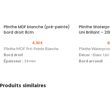
Plinthe MDF blanche (pré-peinte)
Plinthe Waterp
bord droit 8cm
Uni Brillant – 2
4.30
€
8
Plinthe MDF Pré-Peinte Blanche
Plinthe Waterproo
Bord droit
Décor :
Blanc Uni 
Épaisseur :
14 mm
Bord arrondi
Hauteur :
80 mm
Épaisseur :
16 mm
Longueur :
2440 mm
Hauteur :
60 mm
Prix TTC au ml :
4.30 €
Longueur :
2380 
Produits similaires
Prix TTC à la longueur :
10.49 €
Prix TTC au ml :
8
Produit en stock
longueur :
20.47 
Pour la pose, utiliser de la colle
Pour la pose, utilis
Hybride
sur toute la longueur
colle
Hybride
sur 
(possibilité de clouer en complément)
(possibilité de cl