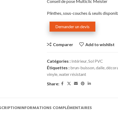
Conseil de pose Multiclic Meister
Plinthes, sous-couches & seuils disponib
Demander un devis
Comparer
Add to wishlist
Catégories :
Intérieur
,
Sol PVC
Étiquettes :
brun-buisson
,
dalle
,
décora
vinyle
,
water résistant
Share:
SCRIPTION
INFORMATIONS COMPLÉMENTAIRES