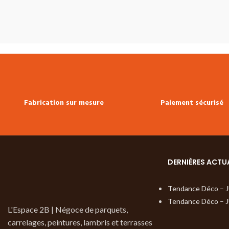
Conditionnement :
Botte de 5 lames
•
Colisage :
2.55 m
Vendu à la botte
Prix TTC au m² :
Sur
m²:
25.90 €
Fiche 
demande
Le lambris bois Épicéa raboté est
stratifié LC 150
C
utilisé en parement intérieur pour une
Multiclic Meister
finition de vos habillages muraux ou
couches & seuils d
plafonds.
Fabrication sur mesure
Paiement sécurisé
DERNIÈRES ACTU
Tendance Déco – 
Tendance Déco – 
L'Espace 2B | Négoce de parquets,
carrelages, peintures, lambris et terrasses