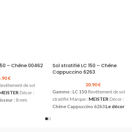
couches & seuils disponibles en stock.
C 150 – Chêne 00462
Sol stratifié LC 150 – Chêne
Cappuccino 6263
5.90
€
20.90
€
evêtement de sol
Gamme : LC 150
Revêtement de sol
MEISTER
Décor :
stratifié Marque :
MEISTER
Décor :
sseur :
8 mm
Chêne Cappuccino 6263
Le décor
m
Longueur :
1288 mm
existe également dans la gamme LD
3 (domestique –
150 (avec chanfreins)
Le décor exist
cial – fort)
Water
également dans la gamme LL 150
 chanfreins