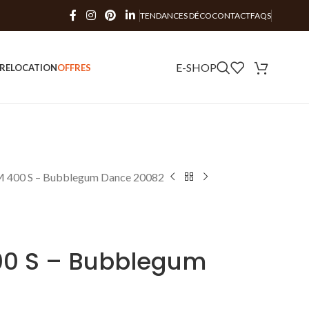
TENDANCES DÉCO
CONTACT
FAQS
E-SHOP
RE
LOCATION
OFFRES
RM 400 S – Bubblegum Dance 20082
400 S – Bubblegum