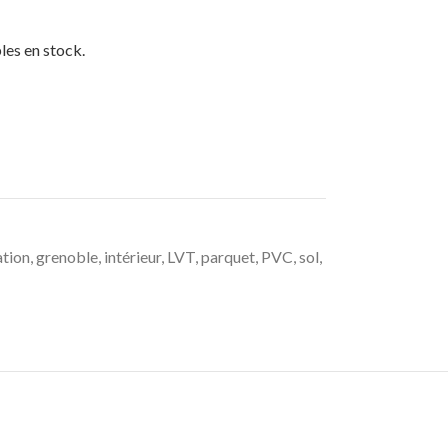
les en stock.
tion
,
grenoble
,
intérieur
,
LVT
,
parquet
,
PVC
,
sol
,