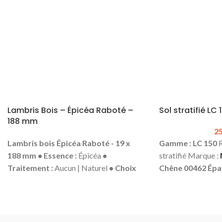
Disponible en dimension :
12 x 100 x
2440 mm
Lambris Bois – Épicéa Raboté –
Sol stratifié L
188 mm
2
Lambris bois
Épicéa Raboté - 19 x
Gamme : LC 150
R
188 mm
•
Essence :
Épicéa
•
stratifié Marque :
Traitement :
Aucun | Naturel
• Choix
Chêne 00462
Épai
:
AB | KD 12 %
• Coloris :
Blanc
•
Largeur :
198 m
Épaisseur
: 19 mm
• Largeur :
188 mm
Classe d’usage :
2
• Longueur :
Selon arrivage
• Profil
lourd) | 32 (commer
:
Mini Grain d'Orge
•
résistant 4h
Sans