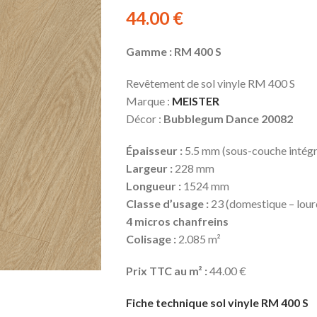
44.00
€
Gamme : RM 400 S
Revêtement de sol vinyle RM 400 S
Marque :
MEISTER
Décor :
Bubblegum Dance 20082
Épaisseur :
5.5 mm (sous-couche intég
Largeur :
228 mm
Longueur :
1524 mm
Classe d’usage :
23 (domestique – lourd
4 micros chanfreins
Colisage :
2.085 m²
Prix TTC au m² :
44.00 €
Fiche technique sol vinyle RM 400 S