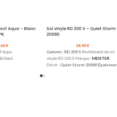
roof Aqua – Blanc
Sol vinyle RD 200 S – Quiet Storm
0PK
20080
.60
€
34.00
€
f Aqua
Gamme : RD 200 S
Revêtement de sol
Brillant
vinyle RD 200 S Marque :
MEISTER
Décor :
Quiet Storm 20080
Épaisseur
:
5 mm (sous-couche intégrée)
Largeur 
230 mm
Longueur :
1220 mm
Classe
mm
d’usage :
23 (domestique – lourd) | 31
.60 €
Prix TTC à la
(commercial – modérée)
4 micros
€
chanfreins
Colisage :
1.964 m²
Prix
er de la
TTC au m² :
34.00 €
Fiche technique
toute la longueur
sol vinyle RD 200 S
Conseil de pose
ouer en complément)
Multiclic Meister
Plinthes, sous-