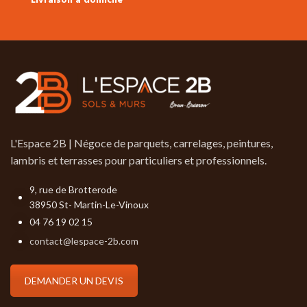
Livraison à domicile
disponibles en stock.
L'Espace 2B | Négoce de parquets, carrelages, peintures,
lambris et terrasses pour particuliers et professionnels.
9, rue de Brotterode
38950 St- Martin-Le-Vinoux
04 76 19 02 15
contact@lespace-2b.com
DEMANDER UN DEVIS