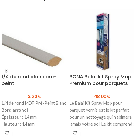
1/4 de rond blanc pré-
BONA Balai kit Spray Mop
peint
Premium pour parquets
3.20
€
48.00
€
1/4 de rond MDF Pré-Peint Blanc
Le Balai Kit Spray Mop pour
Bord arrondi
parquet vernis est le kit parfait
Épaisseur :
14 mm
pour un nettoyage qui n’abîmera
Hauteur :
14 mm
jamais votre sol. Le kit comprend :
Longueur :
2440 mm
Un balai