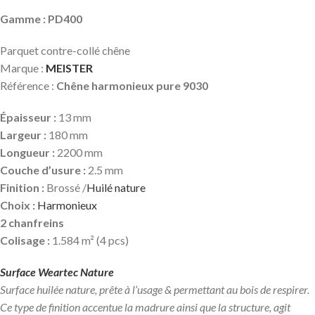
Gamme : PD400
Parquet contre-collé chêne
Marque :
MEISTER
Référence :
Chêne harmonieux pure 9030
Épaisseur :
13 mm
Largeur :
180 mm
Longueur :
2200 mm
Couche d’usure :
2.5 mm
Finition :
Brossé /
Huilé nature
Choix :
Harmonieux
2 chanfreins
Colisage :
1.584 m² (4 pcs)
Surface Weartec Nature
Surface huilée nature, prête à l’usage & permettant au bois de respirer.
Ce type de finition accentue la madrure ainsi que la structure, agit