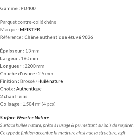
Gamme : PD400
Parquet contre-collé chêne
Marque :
MEISTER
Référence :
Chêne authentique étuvé 9026
Épaisseur :
13 mm
Largeur :
180 mm
Longueur :
2200 mm
Couche d’usure :
2.5 mm
Finition :
Brossé /
Huilé nature
Choix :
Authentique
2 chanfreins
Colisage :
1.584 m² (4 pcs)
Surface Weartec Nature
Surface huilée nature, prête à l’usage & permettant au bois de respirer.
Ce type de finition accentue la madrure ainsi que la structure, agit