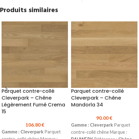
Prix TTC au ml :
3.20 €
Un pad de nettoyage lavable
Produits similaires
Prix TTC à la longueur :
7.81 €
Un vaporisateur de nettoyant
Produit en stock
pour parquets
Pour la pose, utiliser de la
Produit en stock
colle
Hybride
sur toute la
Prix TTC à l'unité :
48.00 €
Fiche
longueur (possibilité de clouer en
Technique Bona - Nettoyant
complément)
pour parquet
Parquet contre-collé
Parquet contre-collé
Cleverpark – Chêne
Cleverpark – Chêne
Légèrement Fumé Crema
Mandorla 34
15
90.00
€
106.80
€
Gamme : Cleverpark
Parquet
Gamme : Cleverpark
Parquet
contre-collé chêne Marque :
contre-collé chêne Marque :