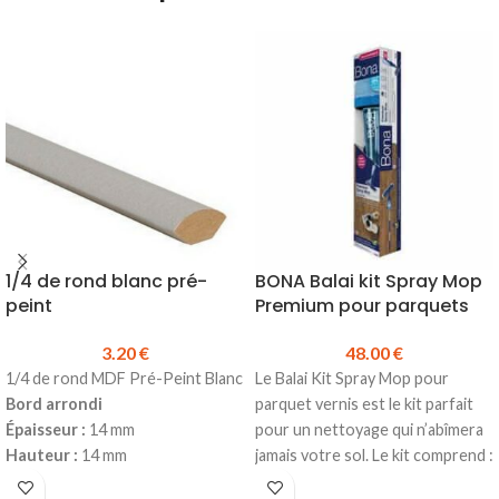
1/4 de rond blanc pré-
BONA Balai kit Spray Mop
peint
Premium pour parquets
3.20
€
48.00
€
1/4 de rond MDF Pré-Peint Blanc
Le Balai Kit Spray Mop pour
Bord arrondi
parquet vernis est le kit parfait
Épaisseur :
14 mm
pour un nettoyage qui n’abîmera
Hauteur :
14 mm
jamais votre sol. Le kit comprend :
Longueur :
2440 mm
Un balai