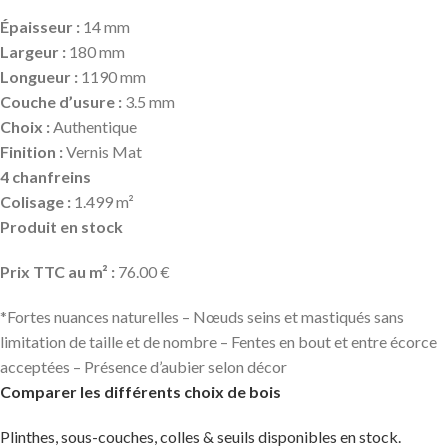
Épaisseur :
14 mm
Largeur :
180 mm
Longueur :
1190 mm
Couche d’usure :
3.5 mm
Choix :
Authentique
Finition :
Vernis Mat
4 chanfreins
Colisage :
1.499 m²
Produit en stock
Prix TTC au m² :
76.00 €
*Fortes nuances naturelles – Nœuds seins et mastiqués sans
limitation de taille et de nombre – Fentes en bout et entre écorce
acceptées – Présence d’aubier selon décor
Comparer les différents choix de bois
Plinthes, sous-couches, colles & seuils disponibles en stock.