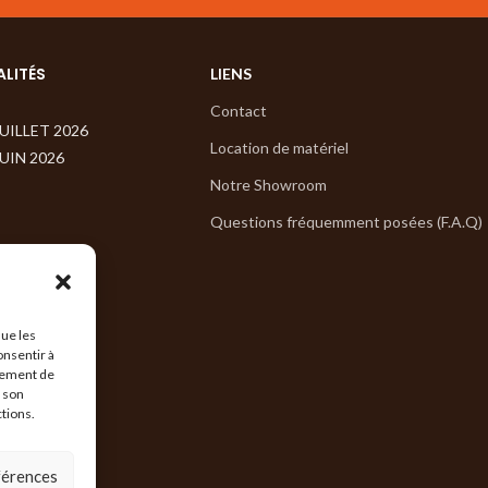
ALITÉS
LIENS
Contact
JUILLET 2026
Location de matériel
JUIN 2026
Notre Showroom
Questions fréquemment posées (F.A.Q)
que les
onsentir à
tement de
r son
ctions.
éférences