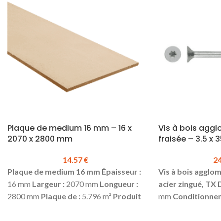
Plaque de medium 16 mm – 16 x
Vis à bois agg
2070 x 2800 mm
fraisée – 3.5 x
14.57
€
2
Plaque de medium 16 mm
É
paisseur :
Vis à bois agglom
16 mm
Largeur :
2070 mm
Longueur :
acier zingué, TX
2800 mm
Plaque de :
5.796 m²
Produit
mm
Conditionnem
en stock
Prix TTC le m² :
14.57 €
boite
Prix TTC à l
N'hésitez pas à nous consulter.