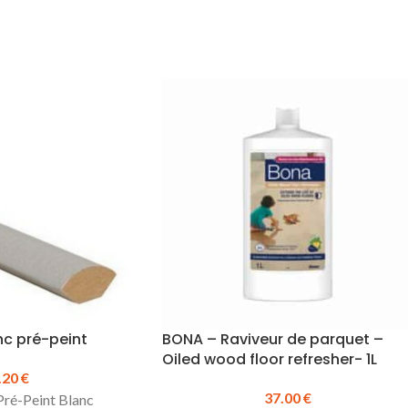
nc pré-peint
BONA – Raviveur de parquet –
Oiled wood floor refresher- 1L
.20
€
37.00
€
ré-Peint Blanc