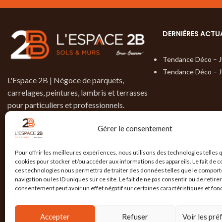
DERNIÈRES ACTU
Tendance Déco – 
Tendance Déco – 
L'Espace 2B | Négoce de parquets,
carrelages, peintures, lambris et terrasses
pour particuliers et professionnels.
9, rue de Brotterode
Gérer le consentement
38950 St- Martin-Le-Vinoux
04 76 19 02 15
Pour offrir les meilleures expériences, nous utilisons des technologies telles 
cookies pour stocker et/ou accéder aux informations des appareils. Le fait de c
contact@lespace-2b.com
ces technologies nous permettra de traiter des données telles que le compor
navigation ou les ID uniques sur ce site. Le fait de ne pas consentir ou de retire
consentement peut avoir un effet négatif sur certaines caractéristiques et fon
DEMANDER UN DEVIS
Accepter
Refuser
Voir les pr