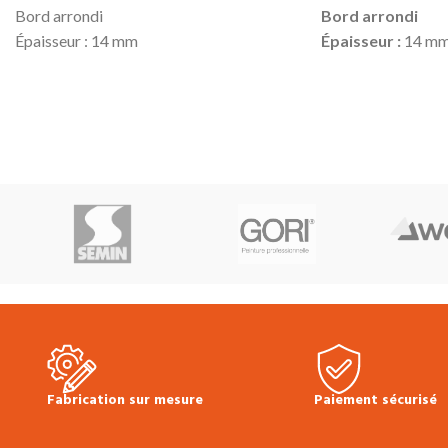
Bord arrondi
Bord arrondi
Épaisseur : 14 mm
Épaisseur :
14 m
Hauteur : 14 mm
Hauteur :
14 mm
Longueur : 2500 mm
Longueur :
2440 
Prix TTC au ml
: 3.90 €
Prix TTC au ml :
3
Prix TTC à la longueur :
9.75 €
Prix TTC à la long
Produit en stock
Produit en stock
Pour la pose, utiliser de la colle
Pour la pose, utilis
Hybride
sur toute la longueur
colle
Hybride
sur 
(possibilité de clouer en complément)
(possibilité de cl
Fabrication sur mesure
Paiement sécurisé