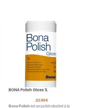
BONA Polish Gloss 1L
Plinthe 3PK a
stratifié 6 c
22.00
€
Bona Polish
est un polish destiné à la