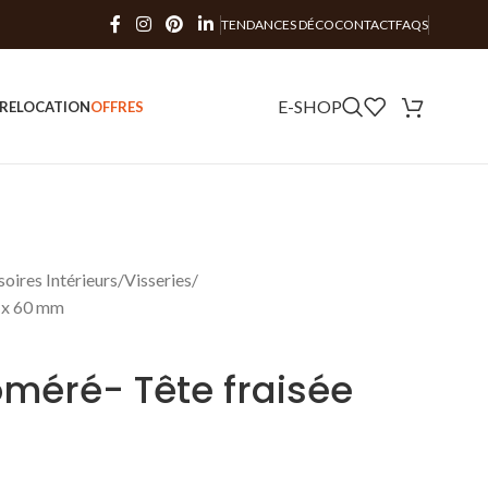
TENDANCES DÉCO
CONTACT
FAQS
E-SHOP
RE
LOCATION
OFFRES
oires Intérieurs
Visseries
5 x 60 mm
oméré- Tête fraisée