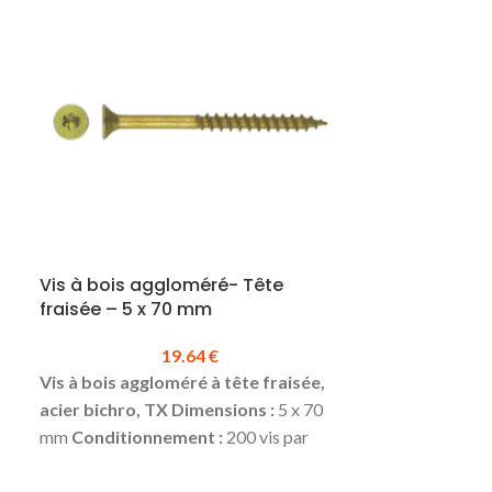
Vis à bois aggloméré- Tête
Vis à bois a
fraisée – 5 x 70 mm
fraisée – 6 
19.64
€
Vis à bois aggloméré à tête fraisée,
Vis à bois agg
acier bichro, TX
Dimensions :
5 x 70
acier bichro, 
mm
Conditionnement :
200 vis par
mm
Condition
boite
Prix TTC à la boite :
19.64 €
boite
Prix TTC 