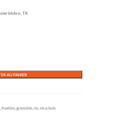
acier bichro, TX
ER AU PANIER
,
fixation
,
grenoble
,
vis
,
vis a bois