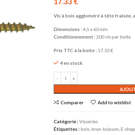
17.33
€
Vis à bois aggloméré à tête fraisée, 
Dimensions :
4,5 x 60 mm
Conditionnement :
200 vis par boite
Prix TTC à la boite :
17.33 €
4 en stock
AJOUT
Comparer
Add to wishlist
Catégorie :
Visseries
Étiquettes :
bois
,
brun-buisson
,
E-shop