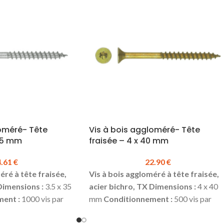
loméré- Tête
Vis à bois aggloméré- Tête
 35 mm
fraisée – 4 x 40 mm
4.61
€
22.90
€
éré à tête fraisée,
Vis à bois aggloméré à tête fraisée,
Dimensions :
3.5 x 35
acier bichro, TX
Dimensions :
4 x 40
ent :
1000 vis par
mm
Conditionnement :
500 vis par
a boite :
24.61 €
boite
Prix TTC à la boite :
22.90 €