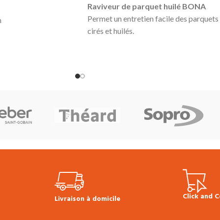
Raviveur de parquet huilé BONA
Permet un entretien facile des parquets
m
cirés et huilés.
Grâce au polyuréthane renforcé, il offre
mm
une protection durable et donne un
.20 €
nouvel éclat aux sols huilés et ternes.
ueur :
7.81 €
Produit respectueux de l'environnemen
qui contient peu de solvants.
er de la
Séchage rapide. Vous pouvez à nouveau
toute la longueur
solliciter le sol traité 2 h après
ouer en complément)
application
Produit en stock
Bidon de 1L
Prix à l'unité :
37.00 € TTC
Fiche
Technique Bona Raviveur pour surfaces
huilées
Click and C
Livraison à domicile