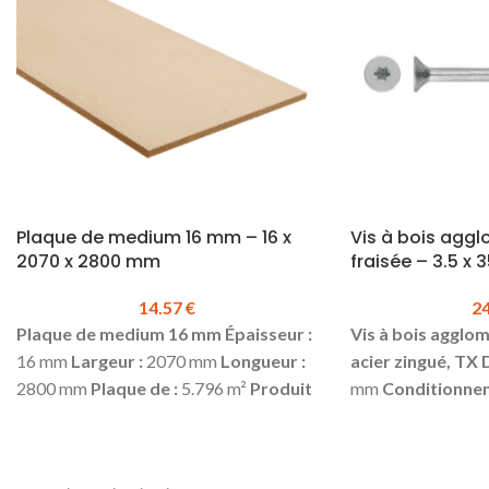
Plaque de medium 16 mm – 16 x
Vis à bois agg
2070 x 2800 mm
fraisée – 3.5 x
14.57
€
2
Plaque de medium 16 mm
É
paisseur :
Vis à bois agglom
16 mm
Largeur :
2070 mm
Longueur :
acier zingué, TX
2800 mm
Plaque de :
5.796 m²
Produit
mm
Conditionnem
en stock
Prix TTC le m² :
14.57 €
boite
Prix TTC à l
N'hésitez pas à nous consulter.