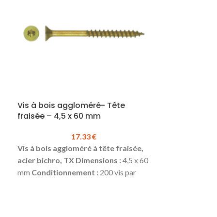
Vis à bois aggloméré- Tête
Vis à bois a
fraisée – 4,5 x 60 mm
fraisée – 5 
17.33
€
Vis à bois aggloméré à tête fraisée,
Vis à bois agg
acier bichro, TX
Dimensions :
4,5 x 60
acier bichro, 
mm
Conditionnement :
200 vis par
mm
Condition
boite
Prix TTC à la boite :
17.33 €
boite
Prix TTC 