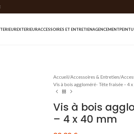
E
NTERIEUR
EXTERIEUR
ACCESSOIRES ET ENTRETIEN
AGENCEMENT
PEINTU
Accueil
Accessoires & Entretien
Access
Vis à bois aggloméré- Tête fraisée – 4 
Vis à bois aggl
– 4 x 40 mm