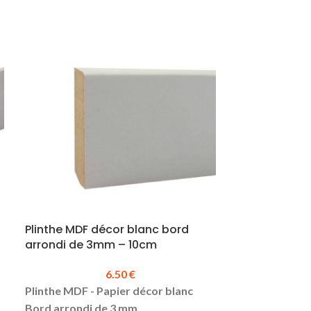
Plinthe MDF décor blanc bord
Sol stratifié
arrondi de 3mm – 10cm
Taverna 642
6.50
€
Plinthe MDF - Papier décor blanc
Gamme : LC 1
Bord arrondi de 3 mm
stratifié Marqu