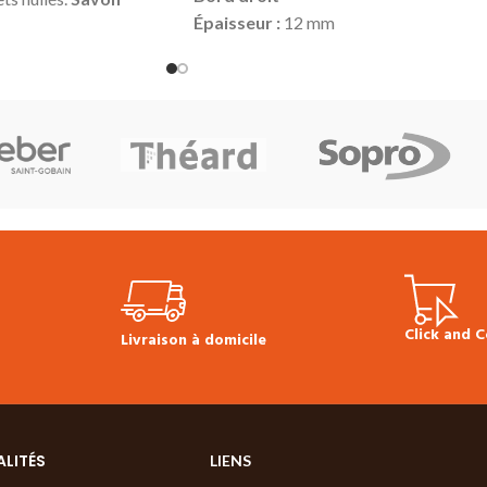
Épaisseur :
12 mm
lé
Hauteur :
100 mm
Longueur :
2440 mm
conomique
Prix TTC au ml :
5.00 €
 durée
Prix TTC à la longueur :
12.20 €
Produit en stock
Pour la pose, utiliser de la colle
Hybrid
 :
31.00 €
Fiche
sur toute la longueur (possibilité de
Oil Soap
clouer en complément)
Disponible en dimension : 14 x 80 x
2440 mm
Click and C
Livraison à domicile
ALITÉS
LIENS