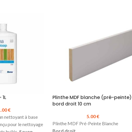
 1L
Plinthe MDF blanche (pré-peinte)
bord droit 10 cm
1.00
€
5.00
€
un nettoyant à base
Plinthe MDF Pré-Peinte Blanche
onçu pour le nettoyage
Bord droit
ts huilés.
Savon