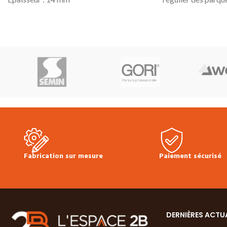
Hauteur : 14 mm
pour parquet hui
Longueur : 2500 mm
Nettoie et nourrit
Prix TTC au ml :
4.50 €
Concentré donc é
Prix TTC à la longueur :
11.25 €
Protection longue
Produit en stock
Produit en stock
Pour la pose, utiliser de la colle
Bidon de 1L
Hybride
sur toute la longueur
Prix TTC à l'unité
(possibilité de clouer en complément)
Technique Bona 
Fabrication sur mesure
Paiement sécurisé
DERNIÈRES ACTU