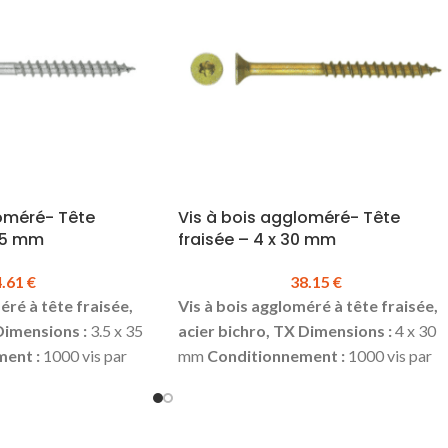
loméré- Tête
Vis à bois aggloméré- Tête
 35 mm
fraisée – 4 x 30 mm
4.61
€
38.15
€
éré à tête fraisée,
Vis à bois aggloméré à tête fraisée,
Dimensions :
3.5 x 35
acier bichro, TX
Dimensions :
4 x 30
ent :
1000 vis par
mm
Conditionnement :
1000 vis par
a boite :
24.61 €
boite
Prix TTC à la boite :
38.15 €