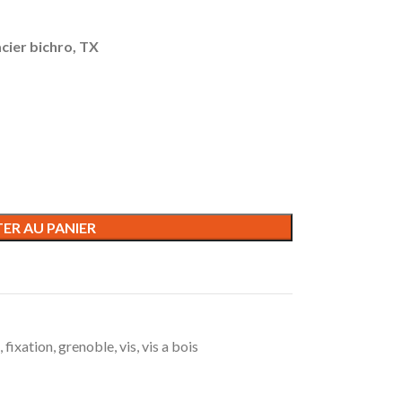
acier bichro, TX
ER AU PANIER
,
fixation
,
grenoble
,
vis
,
vis a bois