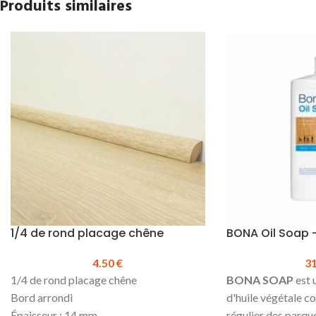
Produits similaires
1/4 de rond placage chêne
BONA Oil Soap –
4.50
€
3
1/4 de rond placage chêne
BONA SOAP
est 
Bord arrondi
d'huile végétale c
Épaisseur : 14 mm
régulier des parque