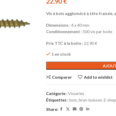
22.90
€
Vis à bois aggloméré à tête fraisée, 
Dimensions :
4 x 40 mm
Conditionnement :
500 vis par boite
Prix TTC à la boite :
22.90 €
1 en stock
AJOUT
Comparer
Add to wishlist
Catégorie :
Visseries
Étiquettes :
bois
,
brun-buisson
,
E-shop
Share: