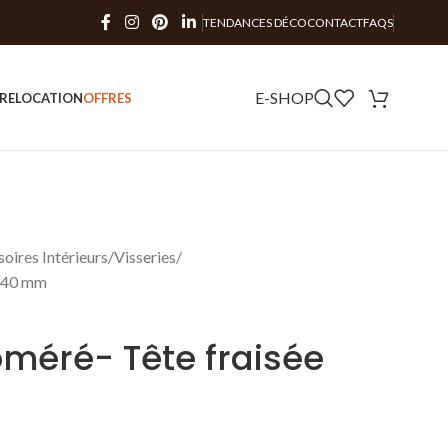
TENDANCES DÉCO
CONTACT
FAQS
E-SHOP
RE
LOCATION
OFFRES
oires Intérieurs
Visseries
x 40 mm
oméré- Tête fraisée