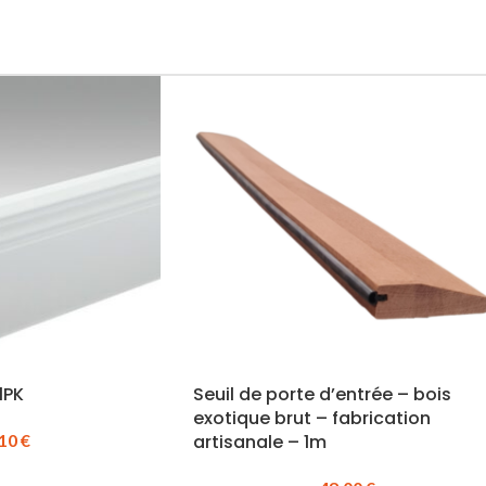
1PK
Seuil de porte d’entrée – bois
exotique brut – fabrication
.10
€
artisanale – 1m