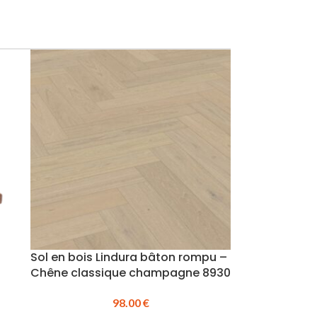
Sol en bois Lindura bâton rompu –
Chêne classique champagne 8930
98.00
€