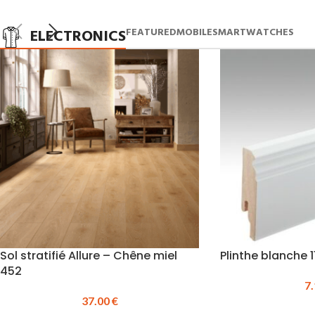
ELECTRONICS
FEATURED
MOBILE
SMARTWATCHES
Sol stratifié Allure – Chêne miel
Plinthe blanche 1
452
7
37.00
€