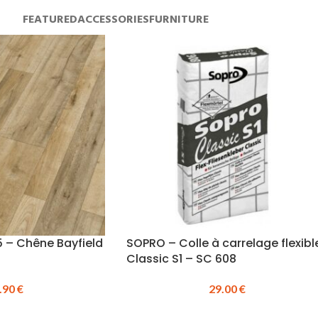
FEATURED
ACCESSORIES
FURNITURE
55 – Chêne Bayfield
SOPRO – Colle à carrelage flexibl
Classic S1 – SC 608
.90
€
29.00
€