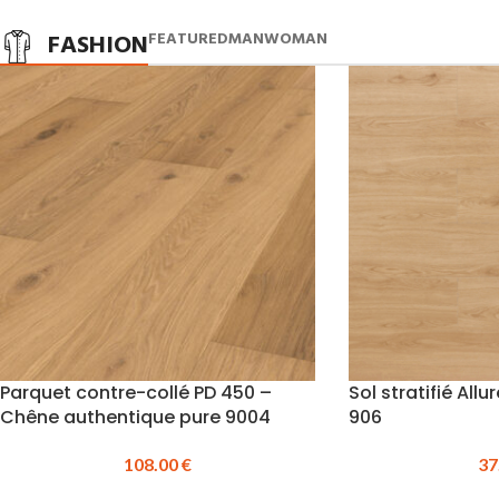
FASHION
FEATURED
MAN
WOMAN
Parquet contre-collé PD 450 –
Sol stratifié Al
Chêne authentique pure 9004
906
108.00
€
37