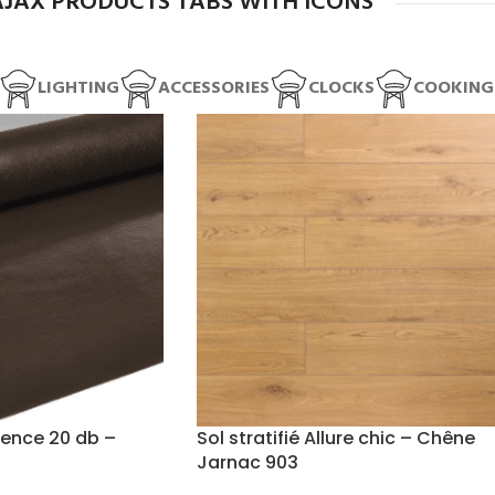
AJAX PRODUCTS TABS WITH ICONS
LIGHTING
ACCESSORIES
CLOCKS
COOKING
ence 20 db –
Sol stratifié Allure chic – Chêne
Jarnac 903