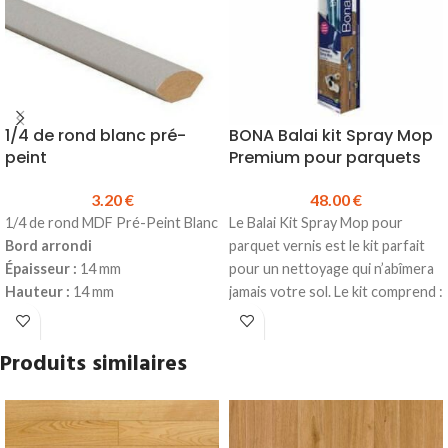
1/4 de rond blanc pré-
BONA Balai kit Spray Mop
peint
Premium pour parquets
3.20
€
48.00
€
1/4 de rond MDF Pré-Peint Blanc
Le Balai Kit Spray Mop pour
Bord arrondi
parquet vernis est le kit parfait
Épaisseur :
14 mm
pour un nettoyage qui n’abîmera
Hauteur :
14 mm
jamais votre sol. Le kit comprend :
Longueur :
2440 mm
Un balai
Prix TTC au ml :
3.20 €
Un pad de nettoyage lavable
Produits similaires
Prix TTC à la longueur :
7.81 €
Un vaporisateur de nettoyant
Produit en stock
pour parquets
Pour la pose, utiliser de la
Produit en stock
colle
Hybride
sur toute la
Prix TTC à l'unité :
48.00 €
Fiche