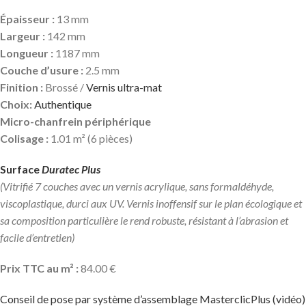
Épaisseur :
13 mm
Largeur :
142 mm
Longueur :
1187 mm
Couche d’usure :
2.5 mm
Finition :
Brossé /
Vernis ultra-mat
Choix:
Authentique
Micro-chanfrein périphérique
Colisage :
1.01 m² (6 pièces)
Surface
Duratec Plus
(Vitrifié 7 couches avec un vernis acrylique, sans formaldéhyde,
viscoplastique, durci aux UV. Vernis inoffensif sur le plan écologique et
sa composition particulière le rend robuste, résistant à l’abrasion et
facile d’entretien)
Prix TTC au m² :
84.00 €
Conseil de pose par système d’assemblage MasterclicPlus (vidéo)