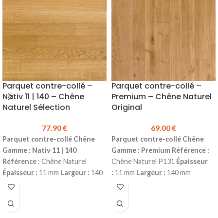
longueur (possibilité de clouer en
Technique Bona - Nettoyant
complément)
pour parquet
Parquet contre-collé –
Parquet contre-collé –
Nativ 11 | 140 – Chêne
Premium – Chêne Naturel
Naturel Sélection
Original
77.90
€
69.00
€
Parquet contre-collé Chêne
Parquet contre-collé Chêne
Gamme : Nativ 11 | 140
Gamme : Premium
Référence :
Référence :
Chêne Naturel
Chêne Naturel P131
Épaisseur
Épaisseur :
11 mm
Largeur :
140
:
11 mm
Largeur :
140 mm
mm
Longueur :
1190 mm
Couche
Longueur :
1190 mm
Couche
d'usure :
2.5 mm
Choix :
d'usure :
2.5 mm
Choix :
Sélection
*
Finition :
Vernis Mat
4
Original*
Finition :
Vernis Mat
4
chanfreins
Colisage :
1.666 m²
chanfreins
Colisage :
1.666 m²