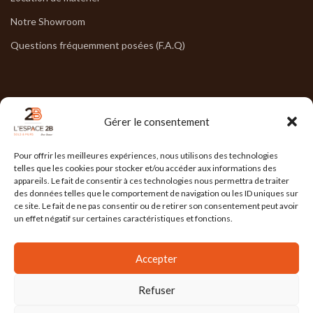
Notre Showroom
Questions fréquemment posées (F.A.Q)
NOS HORAIRES
Gérer le consentement
Lun : 7h30/17h30
Pour offrir les meilleures expériences, nous utilisons des technologies
Mar : 7h30/17h30
telles que les cookies pour stocker et/ou accéder aux informations des
appareils. Le fait de consentir à ces technologies nous permettra de traiter
Mer : 7h30/17h30
des données telles que le comportement de navigation ou les ID uniques sur
ce site. Le fait de ne pas consentir ou de retirer son consentement peut avoir
Jeu : 7h30/17h30
un effet négatif sur certaines caractéristiques et fonctions.
Ven : 7h30/17h00
Accepter
Refuser
L'ESPACE 2B
2025 Réalisé par
l'Agence Ailleurs
. Agence de communication à