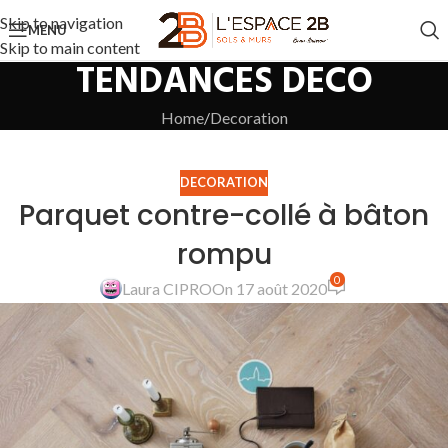
Skip to navigation
MENU
Skip to main content
TENDANCES DECO
Home
Decoration
DECORATION
Parquet contre-collé à bâton
rompu
0
Laura CIPRO
On 17 août 2020