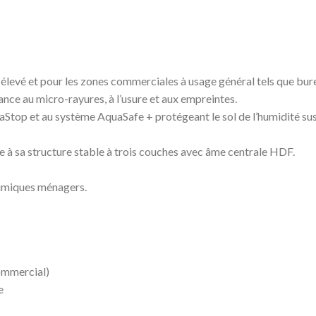
élevé et pour les zones commerciales à usage général tels que bure
nce au micro-rayures, à l’usure et aux empreintes.
top et au système AquaSafe + protégeant le sol de l’humidité susce
e à sa structure stable à trois couches avec âme centrale HDF.
himiques ménagers.
ommercial)
e