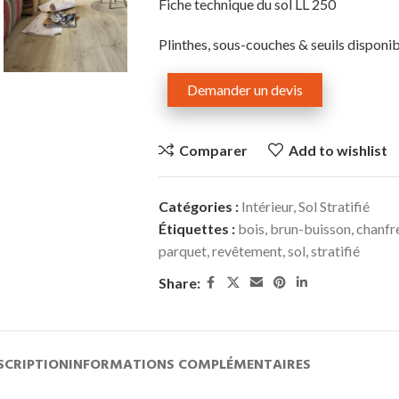
Fiche technique du sol LL 250
Plinthes, sous-couches & seuils disponib
Demander un devis
Comparer
Add to wishlist
Catégories :
Intérieur
,
Sol Stratifié
Étiquettes :
bois
,
brun-buisson
,
chanfr
parquet
,
revêtement
,
sol
,
stratifié
Share:
SCRIPTION
INFORMATIONS COMPLÉMENTAIRES