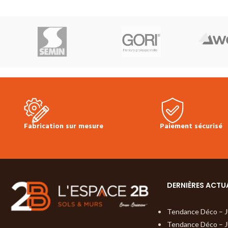
1288 mm
Classe d’usage :
23
mm
Classe d’usag
(domestique – lourd) | 31 (commercial –
lourd) | 31 (commer
faible)
Sans chanfreins
Colisage :
3.06
chanfreins
Colisa
m²
Produit en stock
Prix TTC au m² :
en stock
Prix TTC
18.90 €
Fiche technique du sol
Fiche technique du
stratifié LC 55
Conseil de pose
Conseil de pose Mu
Multiclic Meister
Les plinthes existent
plinthes existent d
dans tous les décors (plinthes ou 1/4 de
(plinthes ou 1/4 d
rond disponibles aussi en blanc).
aussi en blanc).
Fabrication sur mesure
Paiement sécurisé
DERNIÈRES ACTU
Tendance Déco – 
Tendance Déco – 