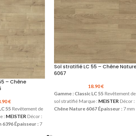
Sol stratifié LC 55 – Chêne Natur
6067
 55 – Chêne
18.90
€
6
Gamme : Classic LC 55
Revêtement de
sol stratifié Marque :
MEISTER
Décor :
8.90
€
LC 55
Revêtement de
Chêne Nature 6067
Épaisseur :
7 mm
e :
MEISTER
Décor :
Largeur :
198 mm
Longueur :
1288 m
h 6396
Épaisseur :
7
Classe d’usage :
23 (domestique –
 mm
Longueur :
1288
lourd) | 31 (commercial – faible)
Sans