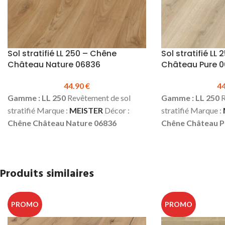
Sol stratifié LL 250 – Chêne
Sol stratifié LL
Château Nature 06836
Château Pure 
44.90
€
4
Gamme : LL 250
Revêtement de sol
Gamme : LL 250
R
stratifié Marque :
MEISTER
Décor :
stratifié Marque :
Chêne Château Nature 06836
Chêne Château P
Épaisseur :
10 mm
Largeur :
248 mm
:
10 mm
Largeur :
Longueur :
2052 mm
Classe d’usage :
2052 mm
Classe d
23 (domestique – lourd) | 32
(domestique – lour
Produits similaires
(commercial – fort)
Water résistant
fort)
Water résis
24h
4 micro chanfreins
Colisage :
chanfreins
Colisa
2.036 m² (4 pcs)
Prix TTC au m² :
44.90
Prix TTC au m² :
4
PROMO
PROMO
€
Fiche technique du sol LL 250
Plinthes,
technique du sol L
sous-couches & seuils disponibles en
couches & seuils d