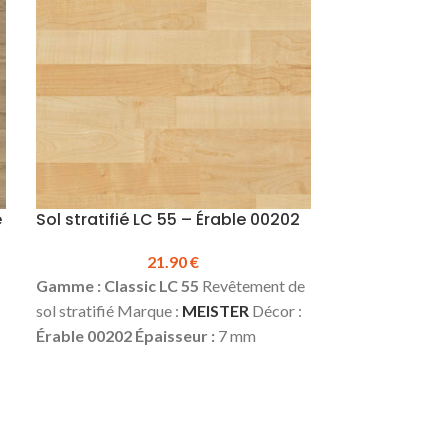
stock.
e
Sol stratifié LC 55 – Érable 00202
Sol stratifié 
21.90
€
Gamme : Classic LC 55
Revêtement de
Gamme : Class
sol stratifié Marque :
MEISTER
Décor :
sol stratifié Ma
Érable 00202
Épaisseur :
7 mm
Noyer 00211
É
Largeur :
198 mm
Longueur :
1288 mm
Largeur :
198
m
Classe d’usage :
23 (domestique –
Classe d’usage
lourd) | 31 (commercial – faible)
Sans
lourd) | 31 (co
chanfreins
Colisage :
3.06 m²
Prix TTC
chanfreins
Col