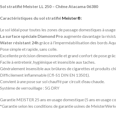
Sol stratifié Meister LL 250 – Chêne Atacama 06380
Caractéristiques du sol stratifié
Meister®:
Le sol idéal pour toutes les zones de passage domestiques à usage 
La surface spéciale Diamond Pro
augmente davantage la résista
Water résistant 24h
grâce à l’imperméabilisation des bords AquaS
Pose simple et rapide, sans colle.
Excellente précision dimensionnelle et grand confort de pose grâc
Facile à entretenir, hygiénique et insensible aux taches.
Généralement insensible aux brûlures de cigarettes et produits c
Difficilement inflammable (Cfl-S1 DIN EN 13501).
Convient à une pose sur sol chauffé par circuit d‘eau chaude.
Système de verrouillage : 5G DRY
Garantie MEISTER 25 ans en usage domestique (5 ans en usage c
*Garantie selon les conditions de garantie usines de MeisterWerk