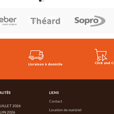
e :
23 (domestique –
chanfreins
Colisage :
3.06 m²
Produit
cial – faible)
Sans
en stock
Prix TTC au m² :
18.90 €
ge :
3.06 m²
Produit
Fiche technique du sol stratifié LC 55
 au m² :
18.90 €
Conseil de pose Multiclic Meister
Les
 sol stratifié LC 55
plinthes existent dans tous les décors
lticlic Meister
Les
(plinthes ou 1/4 de rond disponibles
ans tous les décors
aussi en blanc).
e rond disponibles
Click and C
Livraison à domicile
ALITÉS
LIENS
Contact
JUILLET 2026
Location de matériel
JUIN 2026