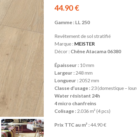
44.90
€
Gamme : LL 250
Revêtement de sol stratifié
Marque :
MEISTER
Décor :
Chêne Atacama 06380
Épaisseur :
10 mm
Largeur :
248 mm
Longueur :
2052 mm
Classe d’usage :
23 (domestique – lourd
Water résistant 24h
4 micro chanfreins
Colisage :
2.036 m² (4 pcs)
Prix TTC au m² :
44.90 €