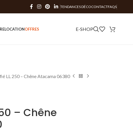
TENDANCES DÉCO
CONTACT
FAQS
E-SHOP
RE
LOCATION
OFFRES
tifié LL 250 – Chêne Atacama 06380
 250 – Chêne
0