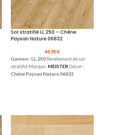
Sol stratifié LL 250 – Chêne
Paysan Nature 06832
44.90
€
Gamme : LL 250
Revêtement de sol
stratifié Marque :
MEISTER
Décor :
Chêne Paysan Nature 06832
2
Épaisseur :
10 mm
Largeur :
248 mm
Longueur :
2052 mm
Classe d’usage :
23 (domestique – lourd) | 32
(commercial – fort)
Water résistant
u
24h
4 micro chanfreins
Colisage :
2.0.36 m² (4 pcs)
Prix TTC au m² :
44.90
€
Fiche technique du sol LL 250
Plinthes,
sous-couches & seuils disponibles en