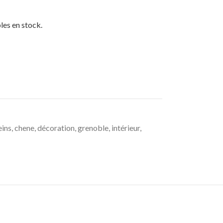
les en stock.
eins
,
chene
,
décoration
,
grenoble
,
intérieur
,