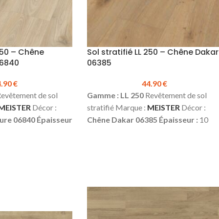
 250 – Chêne
Sol stratifié LL 250 – Chêne Dakar
06840
06385
4.90
€
44.90
€
evêtement de sol
Gamme : LL 250
Revêtement de sol
MEISTER
Décor :
stratifié Marque :
MEISTER
Décor :
ure 06840
Épaisseur
Chêne Dakar 06385
Épaisseur :
10
248 mm
Longueur :
mm
Largeur :
248 mm
Longueur :
205
’usage :
23
mm
Classe d’usage :
23 (domestique –
d) | 32 (commercial –
lourd) | 32 (commercial – fort)
Water
tant 24h
4 micro
résistant 24h
4 micro chanfreins
ge :
2.036 m² (4 pcs)
Colisage :
2.036 m² (4 pcs)
Prix TTC a
4.90 €
Fiche
m² :
44.90 €
Fiche technique du sol LL
L 250
Plinthes, sous-
250
Plinthes, sous-couches & seuils
isponibles en stock.
disponibles en stock.