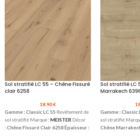
stock.
Sol stratifié LC 55 – Chêne Fissuré
Sol stratifié LC
clair 6258
Marrakech 639
18.90
€
1
Gamme : Classic LC 55
Revêtement de
Gamme : Classic 
sol stratifié Marque :
MEISTER
Décor
sol stratifié Marqu
:
Chêne Fissuré Clair 6258
Épaisseur :
Chêne Marrakec
7 mm
Largeur :
198 mm
Longueur :
mm
Largeur :
198