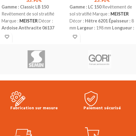
Gamme : Classic LB 150
Gamme : LC 150
Revêtement de
Revêtement de sol stratifié
sol stratifié Marque :
MEISTER
Marque :
MEISTER
Décor :
Décor :
Hêtre 6201
Épaisseur :
8
Ardoise Anthracite 06137
mm
Largeur :
198 mm
Longueur :
Format dalle
Épaisseur :
8 mm
1288 mm
Classe d’usage :
23
Largeur :
398 mm
Longueur :
(domestique – lourd) | 32
857 mm
Classe d’usage :
23
(commercial – fort)
Water
(domestique – lourd) | 32
résistant 4h
Sans chanfreins
(commercial – fort)
Water
Colisage :
2.55 m
Prix TTC au
résistant 4h
4 chanfreins
m²:
25.90 €
Fiche technique sol
Colisage :
2.39 m² (7 pcs)
Prix
stratifié LC 150
Conseils de pose
TTC au m²:
35.90 €
Fiche
Multiclic Meister
Plinthes, sous-
technique du sol LB 150
couches & seuils disponibles en
Plinthes, sous-couches & seuils
stock.
disponibles en stock.
Fabrication sur mesure
Paiement sécurisé