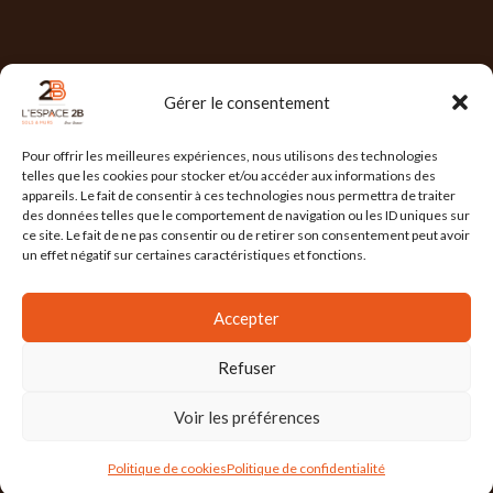
NOS HORAIRES
Gérer le consentement
Lun : 7h30/17h30
Pour offrir les meilleures expériences, nous utilisons des technologies
Mar : 7h30/17h30
telles que les cookies pour stocker et/ou accéder aux informations des
appareils. Le fait de consentir à ces technologies nous permettra de traiter
Mer : 7h30/17h30
des données telles que le comportement de navigation ou les ID uniques sur
ce site. Le fait de ne pas consentir ou de retirer son consentement peut avoir
Jeu : 7h30/17h30
un effet négatif sur certaines caractéristiques et fonctions.
Ven : 7h30/17h00
Accepter
Refuser
L'ESPACE 2B
2025 Réalisé par
l'Agence Ailleurs
. Agence de communication à
Grenoble
Voir les préférences
Mention Légales
/
Politique de confidentialité
/
Conditions Générales de Vente
/
Politique de cookies
Politique de confidentialité
Actualités