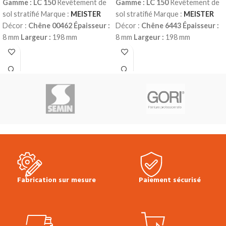
Gamme : LC 150
Revêtement de
Gamme : LC 150
Revêtement de
sol stratifié Marque :
MEISTER
sol stratifié Marque :
MEISTER
Décor :
Chêne 00462
Épaisseur :
Décor :
Chêne 6443
Épaisseur :
8 mm
Largeur :
198 mm
8 mm
Largeur :
198 mm
Longueur :
1288 mm
Classe
Longueur :
1288 mm
Classe
d’usage :
23 (domestique – lourd)
d’usage :
23 (domestique – lourd)
| 32 (commercial – fort)
Water
| 32 (commercial – fort)
Water
résistant 4h
Sans chanfreins
résistant 4h
Sans chanfreins
Colisage :
2.55 m²
Prix TTC au
Colisage :
2.55 m²
Prix TTC au m²
m²:
25.90 €
Fiche technique sol
:
25.90 €
Fiche technique sol
stratifié LC 150
Conseils de pose
stratifié LC 150
Conseils de pose
Multiclic Meister
Plinthes, sous-
Multiclic Meister
Plinthes, sous-
couches & seuils disponibles en
couches & seuils disponibles en
stock.
stock.
Fabrication sur mesure
Paiement sécurisé