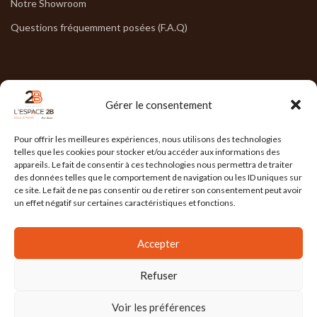
Notre Showroom
Questions fréquemment posées (F.A.Q)
NOS HORAIRES
Gérer le consentement
Lun : 7h30/17h30
Pour offrir les meilleures expériences, nous utilisons des technologies
Mar : 7h30/17h30
telles que les cookies pour stocker et/ou accéder aux informations des
appareils. Le fait de consentir à ces technologies nous permettra de traiter
Mer : 7h30/17h30
des données telles que le comportement de navigation ou les ID uniques sur
ce site. Le fait de ne pas consentir ou de retirer son consentement peut avoir
Jeu : 7h30/17h30
un effet négatif sur certaines caractéristiques et fonctions.
Ven : 7h30/17h00
Accepter
Refuser
L'ESPACE 2B
2025 Réalisé par
l'Agence Ailleurs
. Agence de communication à
Grenoble
Voir les préférences