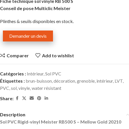
Fiche technique sol vinyle RB 500 S
Conseil de pose Multiclic Meister
Plinthes & seuils disponibles en stock.
Demander un devis
Comparer
Add to wishlist
Catégories :
Intérieur
,
Sol PVC
Étiquettes :
brun-buisson
,
décoration
,
grenoble
,
intérieur
,
LVT
,
PVC
,
sol
,
vinyle
,
water résistant
Share:
Description
Sol PVC Rigid-vinyl Meister RB500 S – Mellow Gold 20210