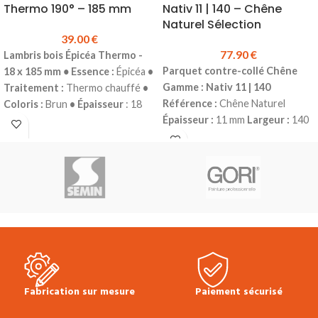
Thermo 190° – 185 mm
Nativ 11 | 140 – Chêne
Naturel Sélection
39.00
€
77.90
€
Lambris bois
Épicéa Thermo -
Parquet contre-collé Chêne
18 x 185 mm
•
Essence :
Épicéa
•
Gamme : Nativ 11 | 140
Traitement :
Thermo chauffé
•
Référence :
Chêne Naturel
Coloris :
Brun
• Épaisseur
: 18
Épaisseur :
11 mm
Largeur :
140
mm
• Largeur :
185 mm
•
mm
Longueur :
1190 mm
Couche
Longueurs :
2.70 m
• Profil :
Mini
d'usure :
2.5 mm
Choix :
Grain d'Orge
•
Sélection
*
Finition :
Vernis Mat
4
Conditionnement :
Botte de 6
chanfreins
Colisage :
1.666 m²
lames
Prix TTC au m² :
39.00 €
(10 lames)
Produit en stock
Prix
Vendu à la botte
Le lambris bois
TTC au m² :
77.90 €
Plinthes,
Épicéa Thermo Brossé 190° est
sous-couches, colles & seuils
utilisé en parement mural intérieur.
disponibles en stock.
* Bois de fil
Il donnera à votre pièce un aspect
et dosse, structure assez
chaleureux et convivial.
Photos non
homogène, faibles nuances
contractuelles
Fabrication sur mesure
Paiement sécurisé
naturelles, moins de nœud,
veinage moins marqué, nœuds et