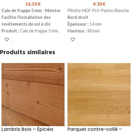
16.50
€
4.30
€
Cale de frappe 5 mm - Meister
Plinthe MDF Pré-Peinte Blanche
Facilite l’installation des
Bord droit
revêtements de sol à clic
Épaisseur :
14 mm
Produit :
Cale de frappe 5 mm.
Hauteur :
80 mm
Utilisation :
pose de
Longueur :
2440 mm
revêtements de sol à clic.
Prix TTC au ml :
4.30 €
Produits similaires
Compatibilité :
systèmes
Prix TTC à la longueur :
10.49 €
Multiclic et UniZip.
Prix TTC à
Produit en stock
l'unité :
16.50 €
Pour la pose, utiliser de la colle
Hybride
sur toute la longueur
(possibilité de clouer en
complément)
Disponible en dimension :
12 x
100 x 2440 mm
Lambris Bois – Épicéa
Parquet contre-collé –