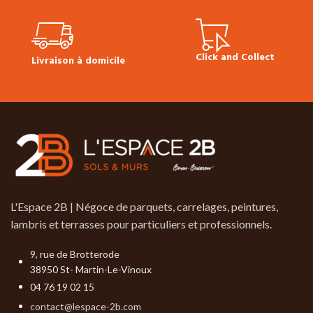
picots jusqu’à 6 mm. Petites
fentes acceptées. Présence
d’aubier en bord de lame.
Click and Collect
Livraison à domicile
L'Espace 2B | Négoce de parquets, carrelages, peintures,
lambris et terrasses pour particuliers et professionnels.
9, rue de Brotterode
38950 St- Martin-Le-Vinoux
04 76 19 02 15
contact@lespace-2b.com