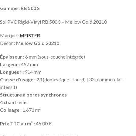
Gamme : RB 500 S
Sol PVC Rigid-Vinyl RB 500 S – Mellow Gold 20210
Marque :
MEISTER
Décor :
Mellow Gold 20210
Épaisseur :
6 mm (sous-couche intégrée)
Largeur :
457 mm
Longueur :
914 mm
Classe d’usage :
23 (domestique – lourd) | 33 (commercial –
intensif)
Structure à pores synchrones
4 chanfreins
Colisage :
1,671 m²
Prix TTC au m² :
45.00 €