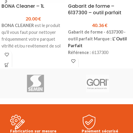
BONA Cleaner – 1L
Gabarit de forme –
6137300 – outil parfait
20.00
€
40.36
€
BONA CLEANER
est le produit
Gabarit de forme - 6137300 -
qu'il vous faut pour nettoyer
outil parfait Marque :
L’ Outil
fréquemment votre parquet
Parfait
vitrifié et/ou revêtement de sol
Référence :
6137300
stratifié.
Utilisation :
découpes
Détergent concentré pour un
complexes et relevés de formes.
nettoyage simple et efficace.
Conception :
aiguilles plastiques
Ne mousse quasiment pas.
amovibles.
Convient aussi bien au nettoyage
Prix TTC :
40.36 €
manuel qu'au nettoyage à la
machine.
Ne laisse aucun résidu ternissant
ou glissant en surface.
Produit en stock
Bidon de 1L
Prix TTC à l'unité :
20.00 €
Fiche
Fabrication sur mesure
Paiement sécurisé