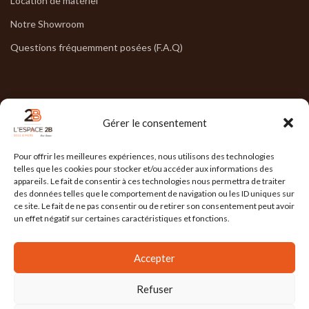
Location de matériel
Notre Showroom
Questions fréquemment posées (F.A.Q)
NOS HORAIRES
Gérer le consentement
Lun : 7h30/17h30
Pour offrir les meilleures expériences, nous utilisons des technologies
Mar : 7h30/17h30
telles que les cookies pour stocker et/ou accéder aux informations des
appareils. Le fait de consentir à ces technologies nous permettra de traiter
Mer : 7h30/17h30
des données telles que le comportement de navigation ou les ID uniques sur
ce site. Le fait de ne pas consentir ou de retirer son consentement peut avoir
Jeu : 7h30/17h30
un effet négatif sur certaines caractéristiques et fonctions.
Ven : 7h30/17h00
Accepter
Refuser
L'ESPACE 2B
2025 Réalisé par
l'Agence Ailleurs
. Agence de communication à