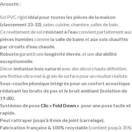
Acoustic :
Sol PVC rigid
idéal pour toutes les pièces de la maison
(classement 23-32)
, salon, cuisine, chambre, salles de bain.
Ce revêtement de sol
résistant à l’eau
convient parfaitement aux
pièces humides
comme
la salle de bains
et
aux sols chauffés
par circuits d’eau chaude.
Robuste
garantit une
longévité élevée
, et une
durabilité
exceptionnelle
.
Décor
imitation bois naturel
avec des décors haute définition,
une finition ultra mat & grain de surface pour un résultat réaliste.
Sous-couche phonique intégrée pour un confort acoustique
réduisant les bruits de pas et le bruit ambiant (isolation de
19 dB).
Systèmes de pose
Clic « Fold Down »
pour une pose facile et
rapide.
Peut rattraper jusqu’à 8 mm de joint (carrelage).
Fabrication française & 100% recyclable
(contient jusqu’à 35%