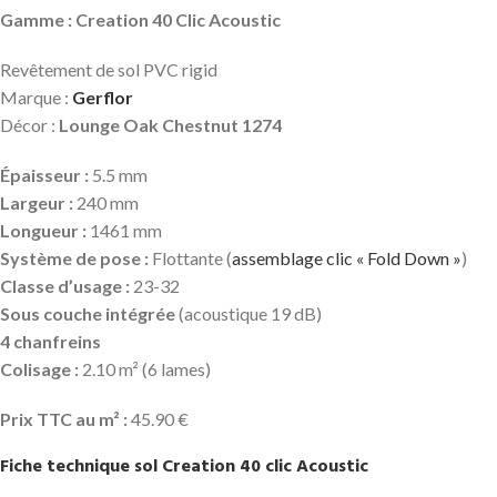
Gamme : Creation 40 Clic Acoustic
Revêtement de sol PVC rigid
Marque :
Gerflor
Décor :
Lounge Oak Chestnut 1274
Épaisseur :
5.5 mm
Largeur :
240 mm
Longueur :
1461 mm
Système de pose :
Flottante (
assemblage clic « Fold Down »
)
Classe d’usage :
23-32
Sous couche intégrée
(acoustique 19 dB)
4 chanfreins
Colisage :
2.10 m² (6 lames)
Prix TTC au m² :
45.90 €
Fiche technique sol Creation 40 clic Acoustic