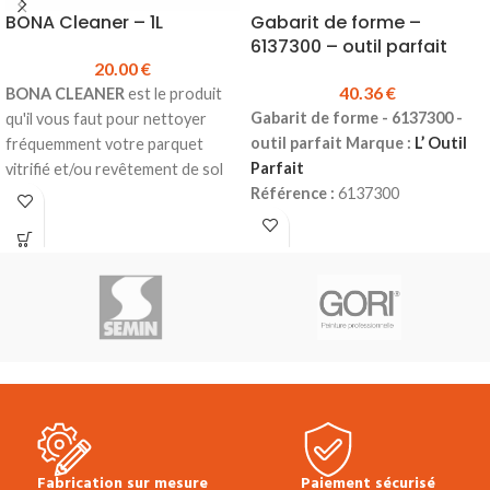
BONA Cleaner – 1L
Gabarit de forme –
6137300 – outil parfait
20.00
€
40.36
€
BONA CLEANER
est le produit
Gabarit de forme - 6137300 -
qu'il vous faut pour nettoyer
outil parfait Marque :
L’ Outil
fréquemment votre parquet
Parfait
vitrifié et/ou revêtement de sol
Référence :
6137300
stratifié.
Utilisation :
découpes
Détergent concentré pour un
complexes et relevés de formes.
nettoyage simple et efficace.
Conception :
aiguilles plastiques
Ne mousse quasiment pas.
amovibles.
Convient aussi bien au nettoyage
Prix TTC :
40.36 €
manuel qu'au nettoyage à la
machine.
Ne laisse aucun résidu ternissant
ou glissant en surface.
Produit en stock
Bidon de 1L
Prix TTC à l'unité :
20.00 €
Fiche
Fabrication sur mesure
Paiement sécurisé