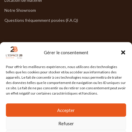
Location de matériel
Notre Showroom
Questions fréquemment posées (F.A.Q)
NOS HORAIRES
Gérer le consentement
Lun : 7h30/17h30
Pour offrir les meilleures expériences, nous utilisons des technologies
Mar : 7h30/17h30
telles que les cookies pour stocker et/ou accéder aux informations des
appareils. Le fait de consentir à ces technologies nous permettra de traiter
Mer : 7h30/17h30
des données telles que le comportement de navigation ou les ID uniques sur
ce site. Le fait de ne pas consentir ou de retirer son consentement peut avoir
Jeu : 7h30/17h30
un effet négatif sur certaines caractéristiques et fonctions.
Ven : 7h30/17h00
Accepter
Refuser
L'ESPACE 2B
2025 Réalisé par
l'Agence Ailleurs
. Agence de communication à