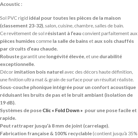
Acoustic :
Sol PVC rigid
idéal pour toutes les pièces de la maison
(classement 23-32)
, salon, cuisine, chambre, salles de bain.
Ce revêtement de sol
résistant à l’eau
convient parfaitement aux
pièces humides
comme
la salle de bains
et
aux sols chauffés
par circuits d’eau chaude.
Robuste
garantit une
longévité élevée
, et une
durabilité
exceptionnelle
.
Décor
imitation bois naturel
avec des décors haute définition,
une finition ultra mat & grain de surface pour un résultat réaliste.
Sous-couche phonique intégrée pour un confort acoustique
réduisant les bruits de pas et le bruit ambiant (isolation de
19 dB).
Systèmes de pose
Clic « Fold Down »
pour une pose facile et
rapide.
Peut rattraper jusqu’à 8 mm de joint (carrelage).
Fabrication française & 100% recyclable
(contient jusqu’à 35%