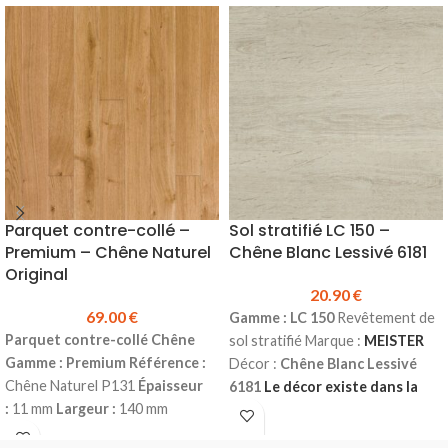
bois, escalier en bois...)
Essence :
É
paisseur :
26 mm
Largeur :
1250
Chêne
Choix :
Ébénisterie A/B
mm
Longueur :
2500 mm
Plaque
É
paisseur :
26 mm
Largeur :
950
de :
3.125 m²
Produit en stock
mm
Longueur :
2000 mm
Plaque
Prix TTC le m² :
300 €
N'hésitez pas à nous
de :
1.90 m²
Produit en stock
consulter.
Prix TTC le m² :
322.56 €
N'hésitez pas à nous
consulter.
Parquet contre-collé –
Sol stratifié LC 150 –
Premium – Chêne Naturel
Chêne Blanc Lessivé 6181
Original
20.90
€
69.00
€
Gamme : LC 150
Revêtement de
Parquet contre-collé Chêne
sol stratifié Marque :
MEISTER
Gamme : Premium
Référence :
Décor :
Chêne Blanc Lessivé
Chêne Naturel P131
Épaisseur
6181
Le décor existe dans la
:
11 mm
Largeur :
140 mm
gamme LD 150 (avec
Longueur :
1190 mm
Couche
chanfreins)
Épaisseur :
8 mm