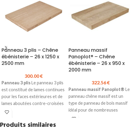
Panneau 3 plis – Chêne
Panneau massif
ébénisterie – 26 x 1250 x
Panoplot® – Chêne
2500 mm
ébénisterie – 26 x 950 x
2000 mm
300.00
€
322.56
€
Panneau 3 plis
Le panneau 3 plis
Panneau massif Panoplot®
Le
est constitué de lames continues
panneau chêne massif est un
pour les faces extérieures et de
type de panneau de bois massif
lames aboutées contre-croisées
idéal pour de nombreuses
en pli intérieur destiné à la
utilisations en menuiserie ou en
fabrication de meubles, dessus
Produits similaires
ébénisterie (fabrication de
de table, agencement…
Essence :
meuble, plan de travail, table en
Chêne
Choix :
Ébénisterie