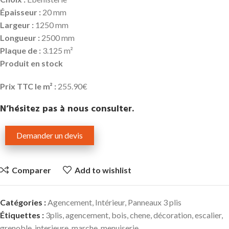
É
paisseur :
20 mm
Largeur :
1250 mm
Longueur :
2500 mm
Plaque de :
3.125 m²
Produit en stock
Prix TTC le m² :
255.90€
N’hésitez pas à nous consulter.
Demander un devis
Comparer
Add to wishlist
Catégories :
Agencement
,
Intérieur
,
Panneaux 3 plis
Étiquettes :
3plis
,
agencement
,
bois
,
chene
,
décoration
,
escalier
,
grenoble
,
interieure
,
marche
,
menuiserie