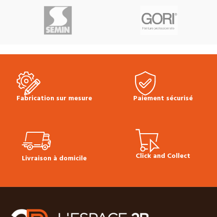
d'usure :
2.5 mm
Choix :
Largeur :
198 mm
Longueur :
Original*
Finition :
Vernis Mat
4
1288 mm
Classe d’usage :
23
chanfreins
Colisage :
1.666 m²
(domestique – lourd) | 32
(10 lames)
Produit en stock
Prix
(commercial – fort)
Water
TTC au m² :
69.00 €
résistant 4h
Sans chanfreins
Plinthes,sous-couches, colles &
Colisage :
2.55 m²
Produit en
seuils disponibles en stock.
stock
Prix TTC au m² :
20.90 €
*Nuances naturelles modérées -
Fiche technique sol stratifié LC
Nœuds seins et mastiqués jusqu'à
150
Conseils de pose Multiclic
Fabrication sur mesure
Paiement sécurisé
25/30 mm - Fentes en bout et
Meister
Plinthes, sous-couches
petites entre écorce acceptées -
& seuils disponibles en stock.
Présence d'aubier selon décor
Click and Collect
Livraison à domicile