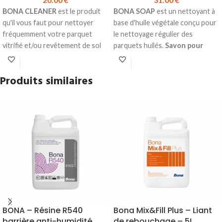
BONA CLEANER
est le produit
BONA SOAP
est un nettoyant à
qu'il vous faut pour nettoyer
base d'huile végétale conçu pour
fréquemment votre parquet
le nettoyage régulier des
vitrifié et/ou revêtement de sol
parquets huilés.
Savon pour
stratifié.
parquet huilé
Détergent concentré pour un
Nettoie et nourrit
Produits similaires
nettoyage simple et efficace.
Concentré donc économique
Ne mousse quasiment pas.
Protection longue durée
Convient aussi bien au nettoyage
Produit en stock
manuel qu'au nettoyage à la
Bidon de 1L
machine.
Prix TTC à l'unité :
31.00 €
Fiche
Ne laisse aucun résidu ternissant
Technique Bona Oil Soap
ou glissant en surface.
Produit en stock
Bidon de 1L
Prix TTC à l'unité :
20.00 €
Fiche
Technique Bona Cleaner
BONA – Résine R540
Bona Mix&Fill Plus – Liant
barrière anti-humidité
de rebouchage – 5L