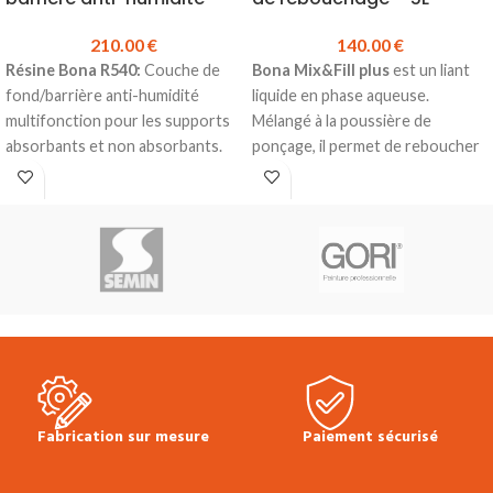
210.00
€
140.00
€
Résine Bona R540:
Couche de
Bona Mix&Fill plus
est un liant
fond/barrière anti-humidité
liquide en phase aqueuse.
multifonction pour les supports
Mélangé à la poussière de
absorbants et non absorbants.
ponçage, il permet de reboucher
Rendement :
env. 100-150 g/m²
les joints et imperfections de
comme primaire, env. 250-350
surface des parquets jusqu’à 2
g/m² comme écran d’humidité
mm de manière parfaitement
Anti-humidité
invisible.
Bonne pénétration
Excellente capacité de
Conditionnement :
Bidon de
remplissage
6kg
Séchage rapide
Produit en stock
Anti-corrosion
Prix TTC au KG :
35.00 €
Prix
Pas de décoloration du bois,
TTC au bidon :
210.00 €
pas d’oxydation de clous
Fiche technique et mise en
S’adapte à la couleur du bois
Fabrication sur mesure
Paiement sécurisé
oeuvre Résine Bona R540
Comble les joints
Sans odeur