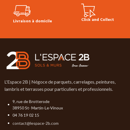
Conditionnement :
Bidon de 5L
(existe en 1L)
Prix TTC au litre :
28.00 €
Prix
Click and Collect
Livraison à domicile
TTC au bidon :
140.00€
Vidéo de démonstration
L'Espace 2B | Négoce de parquets, carrelages, peintures,
lambris et terrasses pour particuliers et professionnels.
9, rue de Brotterode
38950 St- Martin-Le-Vinoux
04 76 19 02 15
contact@lespace-2b.com