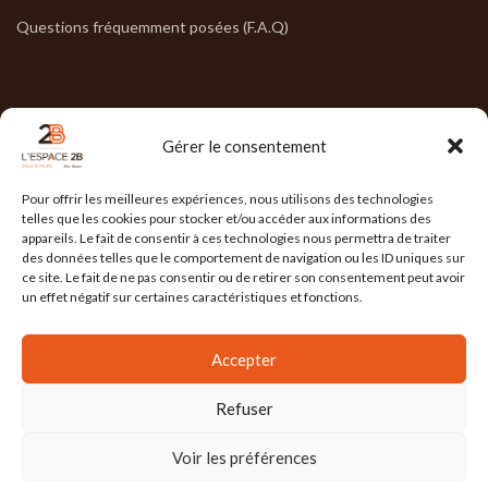
Questions fréquemment posées (F.A.Q)
NOS HORAIRES
Gérer le consentement
Lun : 7h30/17h30
Pour offrir les meilleures expériences, nous utilisons des technologies
Mar : 7h30/17h30
telles que les cookies pour stocker et/ou accéder aux informations des
appareils. Le fait de consentir à ces technologies nous permettra de traiter
Mer : 7h30/17h30
des données telles que le comportement de navigation ou les ID uniques sur
ce site. Le fait de ne pas consentir ou de retirer son consentement peut avoir
Jeu : 7h30/17h30
un effet négatif sur certaines caractéristiques et fonctions.
Ven : 7h30/17h00
Accepter
Refuser
L'ESPACE 2B
2025 Réalisé par
l'Agence Ailleurs
. Agence de communication à
Grenoble
Voir les préférences