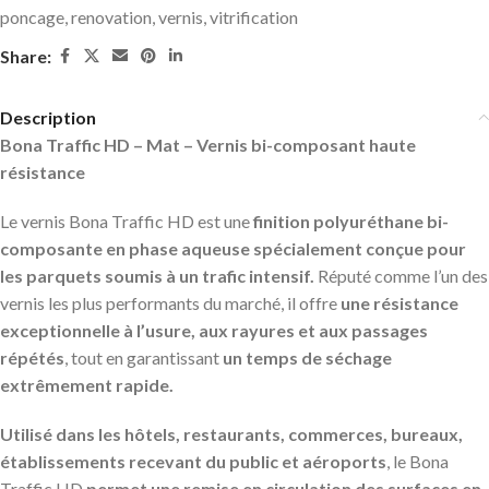
poncage
,
renovation
,
vernis
,
vitrification
Share:
Description
Bona Traffic HD – Mat – Vernis bi-composant haute
résistance
Le vernis Bona Traffic HD est une
finition polyuréthane bi-
composante en phase aqueuse spécialement conçue pour
les parquets soumis à un trafic intensif.
Réputé comme l’un des
vernis les plus performants du marché, il offre
une résistance
exceptionnelle à l’usure, aux rayures et aux passages
répétés
, tout en garantissant
un temps de séchage
extrêmement rapide.
Utilisé dans les hôtels, restaurants, commerces, bureaux,
établissements recevant du public et aéroports
, le Bona
Traffic HD
permet une remise en circulation des surfaces en