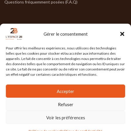
Questions fréquemment posées (F.A.Q)
NOS HORAIRES
Gérer le consentement
Lun : 7h30/17h30
Pour offrir les meilleures expériences, nous utilisons des technologies
Mar : 7h30/17h30
telles que les cookies pour stocker et/ou accéder aux informations des
appareils. Le fait de consentir à ces technologies nous permettra de traiter
Mer : 7h30/17h30
des données telles que le comportement de navigation ou les ID uniques sur
ce site. Le fait de ne pas consentir ou de retirer son consentement peut avoir
Jeu : 7h30/17h30
un effet négatif sur certaines caractéristiques et fonctions.
Ven : 7h30/17h00
Accepter
Refuser
L'ESPACE 2B
2025 Réalisé par
l'Agence Ailleurs
. Agence de communication à
Grenoble
Voir les préférences
Mention Légales
/
Politique de confidentialité
/
Conditions Générales de Vente
/