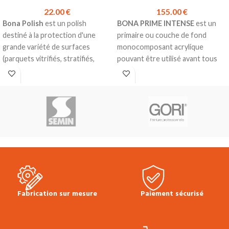
22.00
€
155.00
€
Bona Polish
est un polish
BONA PRIME INTENSE
est un
destiné à la protection d'une
primaire ou couche de fond
grande variété de surfaces
monocomposant acrylique
(parquets vitrifiés, stratifiés,
pouvant être utilisé avant tous
linoléum, PVC…)
les vernis en phase aqueuse.
Formule pour un usage facile et
Rendement : 1 litre pour 10m² par
un résultat uniforme
couche
Renforcé avec du polyuréthane
Coloration moyenne
pour une plus longue durée de
Tous les bois.
vie
Solution de pointe pour les
Bonne résistance à l'usure et
chauffages au sol
aux rayures
Réduction des effets potentiels
Disponible en :
Mat*
d'encollage latéral
Bidon de 1L
Séchage rapide
Disponible 5L*
Produit en stock
Fabrication sur mesure
Paiement sécurisé
Prix TTC à l'unité :
22.00 €
Fiche
Bidon de 5L
technique Bona Polish Gloss
Prix TTC au litre :
31.00 €
Prix
*Nous consulter
TTC au bidon :
155.00 €
Fiche