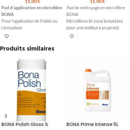
11.00
€
11.00
€
Pad d'application en microfibre
Pad de nettoyage en microfibre
BONA
BONA
Pour l'application de Polish ou
Microfibres bi-zone brevetées
rénovateur
pour une meilleure propreté
Conception de qualité
Conception de qualité
professionnelle pour un résultat
professionnelle pour un résultat
Produits similaires
sans trace
sans trace
Conception durable, réutilisable
Conception durable, réutilisable
jusqu'à 500 fois. (passe en
jusqu'à 500 fois. (lavable en
machine)
machine)
Compatible avec tous les balais
Compatible avec tous les balais
BONA
BONA
Produit en stock
Élimine 99 % des bactéries
Prix TTC à l'unité :
11.00 €
Produit en stock
Prix TTC à l'unité :
11.00 €
BONA Polish Gloss 1L
BONA Prime Intense 5L